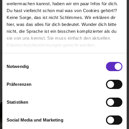
Kaufmann/-frau für Groß- und
weitermachen kannst, haben wir ein paar Infos für dich.
Außenhandelsmanagement
Du hast vielleicht schon mal was von Cookies gehört!?
Klassische duale
Berufsausbildung
Keine Sorge, das ist nicht Schlimmes. Wir erklären dir
hier, was das alles für dich bedeutet. Wunder dich bitte
Ausbildung zum Kaufmann bzw. zur
nicht, die Sprache ist ein bisschen komplizierter als du
Kauffrau für Groß- und
sie von uns kennst. Sie muss einfach den aktuellen
Außenhandelsmanagement: ✔
Datenschutzbestimmungen gerecht werden.
Voraussetzungen ✔ Freie Plätze ✔
Infos zum Gehalt
Die Nutzung von Cookies auf Ausbildung.de
Einwilligungsauswahl
Allgemeine Infos zum Ausbildungsberuf
Notwendig
Wir verwenden Cookies zur technischen Funktion
unserer Webseite („Notwendig“), um von dir bei
0 freie Ausbildungsstellen
Präferenzen
Benutzung der Webseite getroffenen Einstellungen zu
speichern ( „Präferenzen“), die Zugriffe auf unsere
Webseite zu analysieren („Statistiken“), um
Statistiken
Informationen zu deiner Verwendung unserer Website an
unsere Partner für soziale Medien, Werbung und
Social Media und Marketing
Analysen weiterzugeben und um Inhalte und Anzeigen zu
personalisieren („Social Media und Marketing“). Unsere