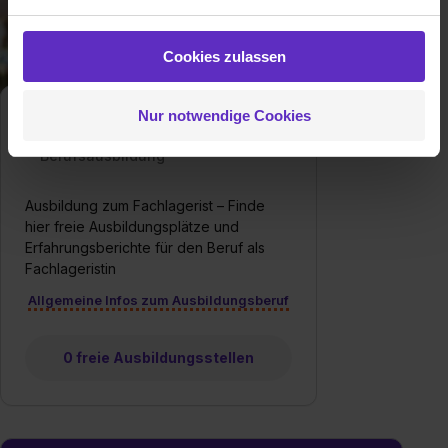
Partner führen diese Informationen möglicherweise mit
weiteren Daten zusammen, die du ihnen bereitgestellt
Cookies zulassen
hast oder die sie im Rahmen deiner Nutzung der Dienste
gesammelt haben. Durch Klick auf den Button „Cookies
Nur notwendige Cookies
zulassen“ stimmst du dem Setzen der Cookies und der
Fachlagerist/in
Datenverarbeitung für alle genannten
Klassische duale
Berufsausbildung
Verwendungszwecke (ausgenommen „Notwendig“) zu. .
In diesem Fall sowie bei der separaten Aktivierung von
Ausbildung zum Fachlagerist – Finde
„Social Media und Marketing“ bist du auch damit
hier freie Ausbildungsplätze und
einverstanden, dass dir nach Setzen der Cookies externe
Erfahrungsberichte für den Beruf als
Inhalte (z.B. Videos oder Posts) angezeigt und hierfür
Fachlageristin
erforderliche personenbezogene Daten an Social Media
Allgemeine Infos zum Ausbildungsberuf
Dienste, ggfs. mit Sitz in den USA, übermittelt werden.
Eine Erlaubnis hierfür kannst du auch später noch im
Einzelfall bei dem jeweiligen Inhalt erteilen. Willst du nur
0 freie Ausbildungsstellen
bestimmte Verwendungszwecke zulassen, triff deine
Auswahl über die Checkboxen und klick auf „Auswahl
erlauben“. Die Einwilligung zur Platzierung von Cookies