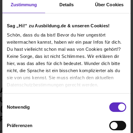
Zustimmung
Details
Über Cookies
Medizinische Universität Lausitz - Carl
Thiem (Körperschaft des öffentlichen
Rechts)
Sag „Hi!“ zu Ausbildung.de & unseren Cookies!
Thiemstraße 111
Schön, dass du da bist! Bevor du hier ungestört
03048 Cottbus
weitermachen kannst, haben wir ein paar Infos für dich.
0355/46-3247
Du hast vielleicht schon mal was von Cookies gehört!?
E-Mail anzeigen
Keine Sorge, das ist nicht Schlimmes. Wir erklären dir
hier, was das alles für dich bedeutet. Wunder dich bitte
Branche
Forschung, Gesundheit, Medizin, Pharma / Chemie,
nicht, die Sprache ist ein bisschen komplizierter als du
Biologie, Pflege
sie von uns kennst. Sie muss einfach den aktuellen
Datenschutzbestimmungen gerecht werden.
Ausbildung bei Medizinische
Universität Lausitz - Carl Thiem
Die Nutzung von Cookies auf Ausbildung.de
Einwilligungsauswahl
Notwendig
(Körperschaft des öffentlichen
Wir verwenden Cookies zur technischen Funktion
Rechts)
unserer Webseite („Notwendig“), um von dir bei
Präferenzen
Benutzung der Webseite getroffenen Einstellungen zu
Die Medizinische Universität Lausitz – Carl Thiem ist eine