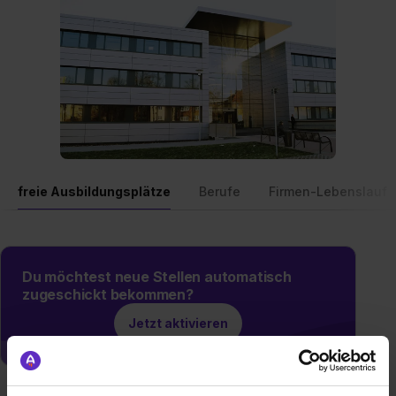
freie Ausbildungsplätze
Berufe
Firmen-Lebenslauf
Du möchtest neue Stellen automatisch
zugeschickt bekommen?
Jetzt aktivieren