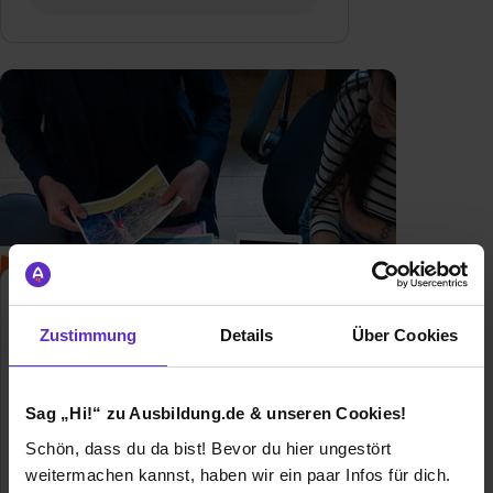
Mediengestalter/in Digital und
Print
Zustimmung
Details
Über Cookies
Klassische duale
Berufsausbildung
Sag „Hi!“ zu Ausbildung.de & unseren Cookies!
Ausbildung zum Mediengestalter –
Finde hier freie Ausbildungsplätze und
Schön, dass du da bist! Bevor du hier ungestört
Erfahrungsberichte für den Beruf als
weitermachen kannst, haben wir ein paar Infos für dich.
Mediengestalterin