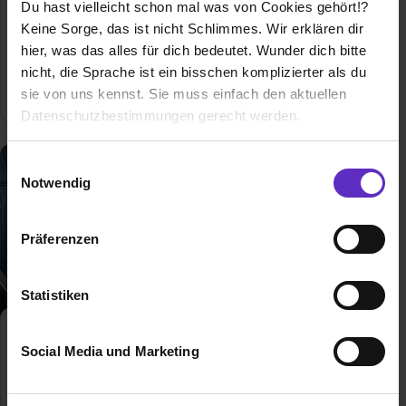
Du hast vielleicht schon mal was von Cookies gehört!?
Allgemeine Infos zum Ausbildungsberuf
Keine Sorge, das ist nicht Schlimmes. Wir erklären dir
hier, was das alles für dich bedeutet. Wunder dich bitte
nicht, die Sprache ist ein bisschen komplizierter als du
1 freie Ausbildungsstelle
sie von uns kennst. Sie muss einfach den aktuellen
Datenschutzbestimmungen gerecht werden.
Die Nutzung von Cookies auf Ausbildung.de
Einwilligungsauswahl
Notwendig
Wir verwenden Cookies zur technischen Funktion
unserer Webseite („Notwendig“), um von dir bei
Präferenzen
Benutzung der Webseite getroffenen Einstellungen zu
speichern ( „Präferenzen“), die Zugriffe auf unsere
Webseite zu analysieren („Statistiken“), um
Statistiken
Informationen zu deiner Verwendung unserer Website an
unsere Partner für soziale Medien, Werbung und
Maschinen- und
Social Media und Marketing
Anlagenführer/in
Analysen weiterzugeben und um Inhalte und Anzeigen zu
Klassische duale
personalisieren („Social Media und Marketing“). Unsere
Berufsausbildung
Partner führen diese Informationen möglicherweise mit