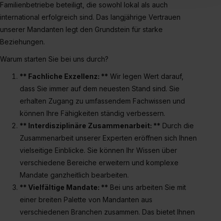
Familienbetriebe beteiligt, die sowohl lokal als auch
Inhalte (z.B. Videos oder Posts) angezeigt und hierfür
international erfolgreich sind. Das langjährige Vertrauen
erforderliche personenbezogene Daten an Social Media
unserer Mandanten legt den Grundstein für starke
Dienste, ggfs. mit Sitz in den USA, übermittelt werden.
Beziehungen.
Eine Erlaubnis hierfür kannst du auch später noch im
Einzelfall bei dem jeweiligen Inhalt erteilen. Willst du nur
Warum starten Sie bei uns durch?
bestimmte Verwendungszwecke zulassen, triff deine
** Fachliche Exzellenz: **
Wir legen Wert darauf,
Auswahl über die Checkboxen und klick auf „Auswahl
dass Sie immer auf dem neuesten Stand sind. Sie
erlauben“. Die Einwilligung zur Platzierung von Cookies
erhalten Zugang zu umfassendem Fachwissen und
der Kategorien „Präferenzen“, „Statistiken“ und „Social
können Ihre Fähigkeiten ständig verbessern.
Media und Marketing“ umfasst hierbei die Einwilligung
** Interdisziplinäre Zusammenarbeit: **
Durch die
zur Übermittlung deiner Daten in die USA (Art. 49 Abs. 1
Zusammenarbeit unserer Experten eröffnen sich Ihnen
S. 1 lit. a) DS-GVO). Die USA verfügen über kein
vielseitige Einblicke. Sie können Ihr Wissen über
angemessenes Datenschutzniveau (EuGH – Schrems
verschiedene Bereiche erweitern und komplexe
II). Du kannst die von dir erteilte Einwilligung jederzeit mit
Wirkung für die Zukunft ganz oder teilweise über unsere
Mandate ganzheitlich bearbeiten.
Datenschutzerklärung unter dem Punkt „Datenschutz-
** Vielfältige Mandate: **
Bei uns arbeiten Sie mit
Einstellungen“ widerrufen. Weitere Informationen zu den
einer breiten Palette von Mandanten aus
einzelnen Cookies findest du durch Klick auf „Details
verschiedenen Branchen zusammen. Das bietet Ihnen