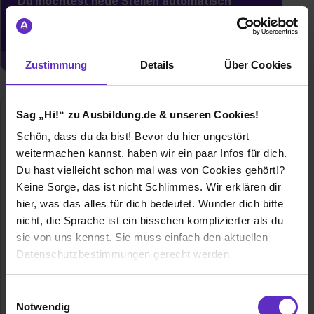
Du möchtest neue Stellen automatisch
zugeschickt bekommen?
Jetzt aktivieren
Zustimmung
Details
Über Cookies
Sag „Hi!“ zu Ausbildung.de & unseren Cookies!
Schön, dass du da bist! Bevor du hier ungestört
weitermachen kannst, haben wir ein paar Infos für dich.
Du hast vielleicht schon mal was von Cookies gehört!?
Keine Sorge, das ist nicht Schlimmes. Wir erklären dir
hier, was das alles für dich bedeutet. Wunder dich bitte
Dr. Wehberg und Partner mbB
nicht, die Sprache ist ein bisschen komplizierter als du
sie von uns kennst. Sie muss einfach den aktuellen
Feithstraße 177
Datenschutzbestimmungen gerecht werden.
58097 Hagen
0233110980
Die Nutzung von Cookies auf Ausbildung.de
Einwilligungsauswahl
E-Mail anzeigen
Notwendig