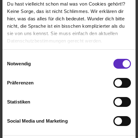
Du hast vielleicht schon mal was von Cookies gehört!?
Ausbildung Maler/in und Lackierer/in (m/w/d)
Keine Sorge, das ist nicht Schlimmes. Wir erklären dir
bei
Dula-Werke Dustmann & Co. GmbH
hier, was das alles für dich bedeutet. Wunder dich bitte
nicht, die Sprache ist ein bisschen komplizierter als du
48683 Ahaus
sie von uns kennst. Sie muss einfach den aktuellen
01.08.2026
Datenschutzbestimmungen gerecht werden.
1 freier Platz
Die Nutzung von Cookies auf Ausbildung.de
Einwilligungsauswahl
Notwendig
Wir verwenden Cookies zur technischen Funktion
unserer Webseite („Notwendig“), um von dir bei
Präferenzen
Benutzung der Webseite getroffenen Einstellungen zu
Ausbildung Tischler/in (m/w/d)
speichern ( „Präferenzen“), die Zugriffe auf unsere
bei
Dula-Werke Dustmann & Co. GmbH
Webseite zu analysieren („Statistiken“), um
Statistiken
Informationen zu deiner Verwendung unserer Website an
48683 Ahaus
unsere Partner für soziale Medien, Werbung und
01.08.2026
Social Media und Marketing
Analysen weiterzugeben und um Inhalte und Anzeigen zu
personalisieren („Social Media und Marketing“). Unsere
1 freier Platz
Partner führen diese Informationen möglicherweise mit