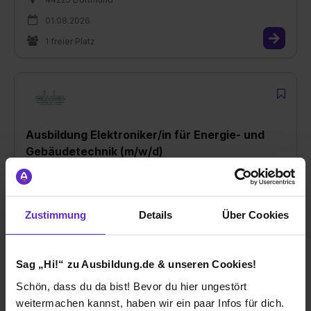
01.08.2026
1 freier Platz
Ausbildung Elektroniker/in für Energie- und
Gebäudetechnik (m/w/d)
bei
Dula-Werke Dustmann & Co. GmbH
48683 Ahaus
Zustimmung
Details
Über Cookies
01.08.2026
1 freier Platz
Sag „Hi!“ zu Ausbildung.de & unseren Cookies!
Schön, dass du da bist! Bevor du hier ungestört
weitermachen kannst, haben wir ein paar Infos für dich.