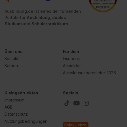
II). Du kannst die von dir erteilte Einwilligung jederzeit mit
Wirkung für die Zukunft ganz oder teilweise über unsere
Ausbildung.de ist eines der führenden
Datenschutzerklärung unter dem Punkt „Datenschutz-
Portale für
Ausbildung, duales
Einstellungen“ widerrufen. Weitere Informationen zu den
Studium
und
Schülerpraktikum.
einzelnen Cookies findest du durch Klick auf „Details
zeigen“. Weitere Informationen:
Datenschutzerklärung
,
Impressum
.
Über uns
Für dich
Kontakt
Inserieren
Karriere
Anmelden
Ausbildungsbarometer 2026
Kleingedrucktes
Socials
Impressum
AGB
Datenschutz
Nutzungsbedingungen