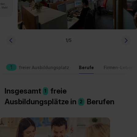
rden.
n. Mehr
1
/5
1
freier Ausbildungsplatz
Berufe
Firmen-Lebens
Insgesamt
freie
1
Ausbildungsplätze in
Berufen
2