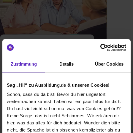
Tourismuskaufmann/-frau
Klassische duale
Berufsausbildung
Zustimmung
Details
Über Cookies
Ausbildung zur Tourismuskauffrau -
Finde hier freie Ausbildungsplätze und
Erfahrungsberichte für den Beruf als
Sag „Hi!“ zu Ausbildung.de & unseren Cookies!
Tourismuskaufmann
Schön, dass du da bist! Bevor du hier ungestört
Allgemeine Infos zum Ausbildungsberuf
weitermachen kannst, haben wir ein paar Infos für dich.
Du hast vielleicht schon mal was von Cookies gehört!?
1 freie Ausbildungsstelle
Keine Sorge, das ist nicht Schlimmes. Wir erklären dir
hier, was das alles für dich bedeutet. Wunder dich bitte
nicht, die Sprache ist ein bisschen komplizierter als du