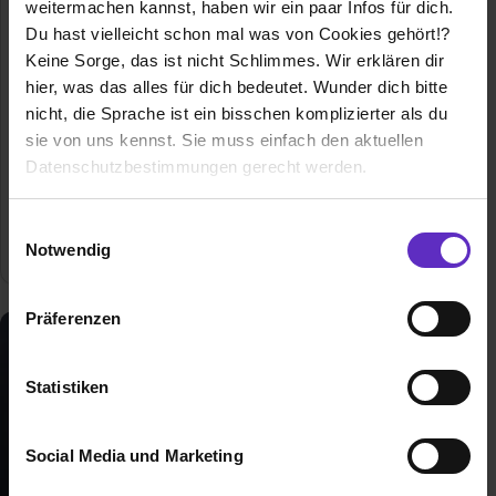
Berufsausbildung
weitermachen kannst, haben wir ein paar Infos für dich.
Du hast vielleicht schon mal was von Cookies gehört!?
Keine Sorge, das ist nicht Schlimmes. Wir erklären dir
Wie werde ich Kaufmann für
Digitalisierungsmanagement? Alles über
hier, was das alles für dich bedeutet. Wunder dich bitte
die Ausbildung zur Kauffrau für
nicht, die Sprache ist ein bisschen komplizierter als du
Digitalisierungsmanagement
sie von uns kennst. Sie muss einfach den aktuellen
Datenschutzbestimmungen gerecht werden.
Allgemeine Infos zum Ausbildungsberuf
Die Nutzung von Cookies auf Ausbildung.de
Einwilligungsauswahl
0 freie Ausbildungsstellen
Notwendig
Wir verwenden Cookies zur technischen Funktion
unserer Webseite („Notwendig“), um von dir bei
Präferenzen
Benutzung der Webseite getroffenen Einstellungen zu
speichern ( „Präferenzen“), die Zugriffe auf unsere
Webseite zu analysieren („Statistiken“), um
Statistiken
Informationen zu deiner Verwendung unserer Website an
unsere Partner für soziale Medien, Werbung und
Social Media und Marketing
Analysen weiterzugeben und um Inhalte und Anzeigen zu
personalisieren („Social Media und Marketing“). Unsere