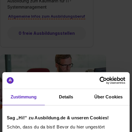
Ausbildung zum Kaufmann für IT-
Systemmanagement
Allgemeine Infos zum Ausbildungsberuf
0 freie Ausbildungsstellen
Zustimmung
Details
Über Cookies
Kaufmann/-frau für
Sag „Hi!“ zu Ausbildung.de & unseren Cookies!
Digitalisierungsmanagement
Schön, dass du da bist! Bevor du hier ungestört
Klassische duale