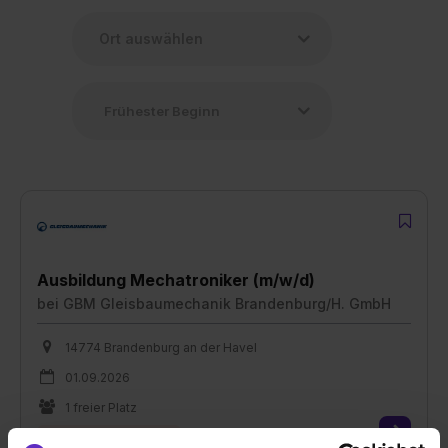
Ausbildung Mechatroniker (m/w/d)
bei
GBM Gleisbaumechanik Brandenburg/H. GmbH
14774 Brandenburg an der Havel
01.09.2026
1 freier Platz