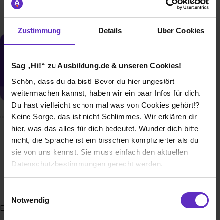
Zustimmung
Details
Über Cookies
Du möchtest neue Stellen automatisch
zugeschickt bekommen?
Sag „Hi!“ zu Ausbildung.de & unseren Cookies!
Jetzt aktivieren
Schön, dass du da bist! Bevor du hier ungestört
weitermachen kannst, haben wir ein paar Infos für dich.
Du hast vielleicht schon mal was von Cookies gehört!?
Keine Sorge, das ist nicht Schlimmes. Wir erklären dir
hier, was das alles für dich bedeutet. Wunder dich bitte
Wusstest du schon, dass...
nicht, die Sprache ist ein bisschen komplizierter als du
sie von uns kennst. Sie muss einfach den aktuellen
wir in unseren 9 Tochtergesellschaften sowohl im Bereich
Datenschutzbestimmungen gerecht werden.
Flugzeugbau und -wartung, im Umwelt- und
Ingenieurbereich, Schienenfahrzeugbau, Entwicklung und
Die Nutzung von Cookies auf Ausbildung.de
Herstellung von Komponenten für die Luftfahrt und
Einwilligungsauswahl
artverwandte Branchen, umweltgerechter Entsorgung von
Notwendig
Explosivstoffen, Sanierung von Industrieanlagen, Herstellung
Wir verwenden Cookies zur technischen Funktion
und Montage von Stahlbetonfertigteilen sowie der