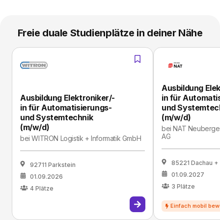
Freie duale Studienplätze in deiner Nähe
Ausbildung Elek
Ausbildung Elektroniker/-
in für Automati
in für Automatisierungs-
und Systemtec
und Systemtechnik
(m/w/d)
(m/w/d)
bei
NAT Neuberger
AG
bei
WITRON Logistik + Informatik GmbH
85221 Dachau
+
92711 Parkstein
01.09.2027
01.09.2026
3
Plätze
4
Plätze