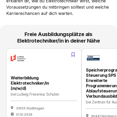
erklären dir, wie du Elektrotechniker wirst, welche
Voraussetzungen du mitbringen solltest und welche
Karrierechancen auf dich warten.
Freie Ausbildungsplätze als
Elektrotechniker/in in deiner Nähe
Speicherprogr
Steuerung SPS 
Weiterbildung
Erweiterte
Elektrotechniker/in
Programmierun
(m/w/d)
Ablaufsteuerun
bei
Ludwig Fresenius Schulen
Verbundausbil
bei
Zentrum für Au
31655 Stadthagen
01.10.2026
90441 Nürnberg