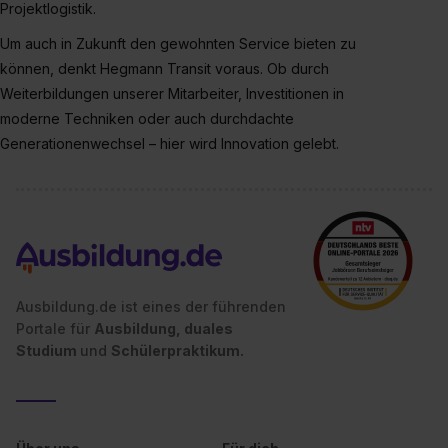
Projektlogistik.
der Kategorien „Präferenzen“, „Statistiken“ und „Social
Media und Marketing“ umfasst hierbei die Einwilligung
Um auch in Zukunft den gewohnten Service bieten zu
zur Übermittlung deiner Daten in die USA (Art. 49 Abs. 1
können, denkt Hegmann Transit voraus. Ob durch
S. 1 lit. a) DS-GVO). Die USA verfügen über kein
Weiterbildungen unserer Mitarbeiter, Investitionen in
angemessenes Datenschutzniveau (EuGH – Schrems
moderne Techniken oder auch durchdachte
II). Du kannst die von dir erteilte Einwilligung jederzeit mit
Generationenwechsel – hier wird Innovation gelebt.
Wirkung für die Zukunft ganz oder teilweise über unsere
Datenschutzerklärung unter dem Punkt „Datenschutz-
Einstellungen“ widerrufen. Weitere Informationen zu den
einzelnen Cookies findest du durch Klick auf „Details
zeigen“. Weitere Informationen:
Datenschutzerklärung
,
Impressum
.
Ausbildung.de ist eines der führenden
Portale für
Ausbildung, duales
Studium
und
Schülerpraktikum.