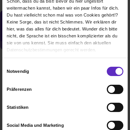
Schön, dass du da bist! Bevor du hier ungestört
weitermachen kannst, haben wir ein paar Infos für dich.
Du hast vielleicht schon mal was von Cookies gehört!?
Du möchtest neue Stellen automatisch
Keine Sorge, das ist nicht Schlimmes. Wir erklären dir
zugeschickt bekommen?
hier, was das alles für dich bedeutet. Wunder dich bitte
Jetzt aktivieren
nicht, die Sprache ist ein bisschen komplizierter als du
sie von uns kennst. Sie muss einfach den aktuellen
Datenschutzbestimmungen gerecht werden.
Die Nutzung von Cookies auf Ausbildung.de
Einwilligungsauswahl
Hegmann Transit GmbH & Co. KG
Notwendig
Wir verwenden Cookies zur technischen Funktion
Raiffeisenstraße 39-41
47665 Sonsbeck
unserer Webseite („Notwendig“), um von dir bei
Präferenzen
Benutzung der Webseite getroffenen Einstellungen zu
02838914138
speichern ( „Präferenzen“), die Zugriffe auf unsere
E-Mail anzeigen
Webseite zu analysieren („Statistiken“), um
Statistiken
Gründungsjahr
1920
Informationen zu deiner Verwendung unserer Website an
unsere Partner für soziale Medien, Werbung und
Mitarbeiter
150
Social Media und Marketing
Analysen weiterzugeben und um Inhalte und Anzeigen zu