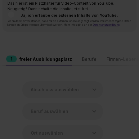
Das hier ist ein Platzhalter für Video-Content von YouTube.
Neugierig? Dann schalte die Inhalte jetzt frei.
Ja, ich erlaube die externen Inhalte von YouTube.
Ich bin damit einverstanden, dass mir die externen Inhalte angezeigt werden. Personenbezogene Daten
können an Drittplattformen übermittelt werden. Mehr Infos gibt es in der
Datenschutzerklärung
.
1
freier Ausbildungsplatz
Berufe
Firmen-Lebens