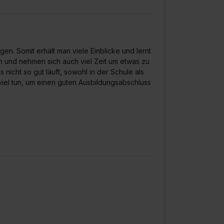
e Zukunft ganz oder teilweise über unsere Datenschutzerklärung 
widerrufen. Weitere Informationen zu den einzelnen Cookies find
formationen:
Datenschutzerklärung
,
Impressum
.
n. Somit erhält man viele Einblicke und lernt
en und nehmen sich auch viel Zeit um etwas zu
icht so gut läuft, sowohl in der Schule als
viel tun, um einen guten Ausbildungsabschluss