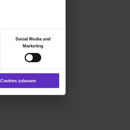
te jetzt deine Ausbildung
r bei Benutzung der
bseite zu analysieren
Social Media und
ür soziale Medien, Werbung
Marketing
und Marketing“). Unsere
 bereitgestellt hast oder die
ookies zulassen“ stimmst du
e (ausgenommen „Notwendig“)
st du auch damit
Cookies zulassen
gezeigt und hierfür
ermittelt werden. Eine
Willst du nur bestimmte
hl erlauben“. Die
cial Media und Marketing“
1 lit. a) DS-GVO). Die USA
dir erteilte Einwilligung