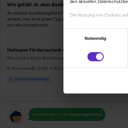
den aktuellen Datenschutzb
Wie gefällt dir dein Ausbildungsberuf?
An meinem Ausbildungsberuf gefällt mir am meisten, dass er abwe
Die Nutzung von Cookies auf
andere, man lernt jeden Tag etwas neues dazu. Von der Lagerha
uns alles beigebracht.
Wir verwenden Cookies zur t
Einwilligungsauswahl
Webseite getroffenen Einstel
Notwendig
(„Statistiken“), um Informat
und Analysen weiterzugeben 
Hofmann Fördertechnik GmbH
Partner führen diese Informa
Klassische duale Berufsausbildung
sie im Rahmen deiner Nutzun
Neckarsulm
2018
8 Std. pro Tag
dem Setzen der Cookies und
zu. . In diesem Fall sowie b
Noch in der Ausbildung
einverstanden, dass dir nach
erforderliche personenbezoge
Erlaubnis hierfür kannst du a
Verwendungszwecke zulassen,
Einwilligung zur Platzierung
Ich würde diese Firma
weiterempfehlen!
umfasst hierbei die Einwillig
verfügen über kein angemess