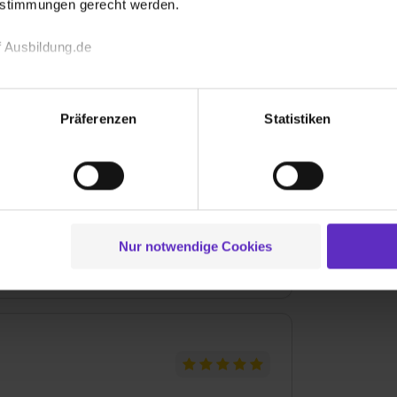
estimmungen gerecht werden.
Bewer
chslungsreich ist. Kein Tag ist wie der
 Ausbildung.de
ltung bis hin zum Verkauf eines Gerätes wird
echnischen Funktion unserer Webseite („Notwendig“), um von di
lungen zu speichern ( „Präferenzen“), die Zugriffe auf unsere We
Präferenzen
Statistiken
ionen zu deiner Verwendung unserer Website an unsere Partner f
und um Inhalte und Anzeigen zu personalisieren („Social Media 
tionen möglicherweise mit weiteren Daten zusammen, die du ihnen
g der Dienste gesammelt haben. Durch Klick auf den Button „C
 der Datenverarbeitung für alle genannten Verwendungszweck
ei der separaten Aktivierung von „Social Media und Marketing“ bi
Nur notwendige Cookies
 Setzen der Cookies externe Inhalte (z.B. Videos oder Posts) an
ne Daten an Social Media Dienste, ggfs. mit Sitz in den USA, üb
uch später noch im Einzelfall bei dem jeweiligen Inhalt erteilen. 
 triff deine Auswahl über die Checkboxen und klick auf „Auswa
 von Cookies der Kategorien „Präferenzen“, „Statistiken“ und „So
ung zur Übermittlung deiner Daten in die USA (Art. 49 Abs. 1 S. 
enes Datenschutzniveau (EuGH – Schrems II). Du kannst die von 