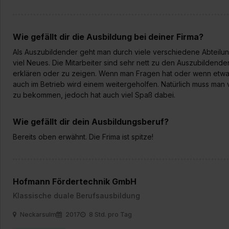
jederzeit mit Wirkung für di
„Datenschutz-Einstellungen“ 
„Details zeigen“. Weitere In
Wie gefällt dir die Ausbildung bei deiner Firma?
Als Auszubildender geht man durch viele verschiedene Abteilunge
viel Neues. Die Mitarbeiter sind sehr nett zu den Auszubildend
erklären oder zu zeigen. Wenn man Fragen hat oder wenn etwas n
auch im Betrieb wird einem weitergeholfen. Natürlich muss man 
zu bekommen, jedoch hat auch viel Spaß dabei.
Wie gefällt dir dein Ausbildungsberuf?
Bereits oben erwähnt. Die Frima ist spitze!
Hofmann Fördertechnik GmbH
Klassische duale Berufsausbildung
Neckarsulm
2017
8 Std. pro Tag