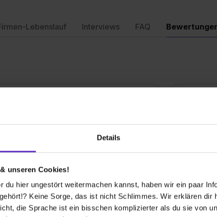
Firmen-Lebenslauf
Interviews
FAQ
Bewertunge
Bewertu
Weiterem
Details
Gesamtb
 & unseren Cookies!
l hier sehr viel Wert auf die Ausbildung und
Aufgaben
 du hier ungestört weitermachen kannst, haben wir ein paar Infos
geboten in der Schule und / oder im Betrieb,
hört!? Keine Sorge, das ist nicht Schlimmes. Wir erklären dir hi
 dass wir bestens ausgebildet sind.
Spaßfakt
icht, die Sprache ist ein bisschen komplizierter als du sie von 