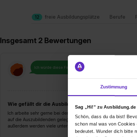
freie Ausbildungsplätze
Berufe
12
Insgesamt 2 Bewertungen
Ich würde diese Firma
weiterempfehlen!
Zustimmung
Wie gefällt dir die Ausbildung bei deiner Firma?
Sag „Hi!“ zu Ausbildung.de
Ich arbeite sehr gerne bei der Hofmann Fördertechnik GmbH, wei
Schön, dass du da bist! Bevor
auf die Auszubildenden gelegt wird. Uns wird sehr viel Hilfe an
schon mal was von Cookies ge
außerdem werden viele unterschiedliche Schulungen angeboten,
bedeutet. Wunder dich bitte n