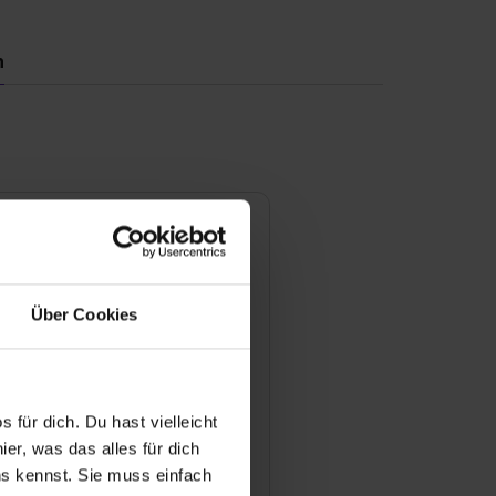
n
ngen
pfehlungsrate
100 %
Über Cookies
ewertung
 & Lernerfolg
 für dich. Du hast vielleicht
er, was das alles für dich
or & Atmosphäre
uns kennst. Sie muss einfach