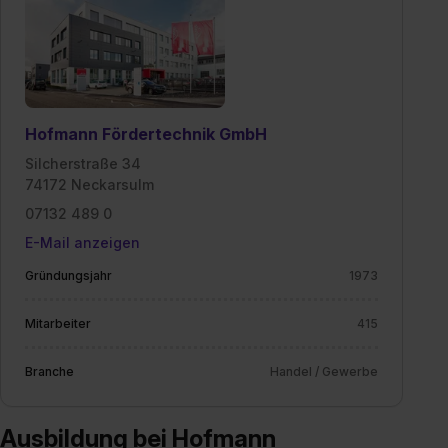
II). Du kannst die von dir erteilte Einwilligung jederzeit mit
Wirkung für die Zukunft ganz oder teilweise über unsere
Datenschutzerklärung unter dem Punkt „Datenschutz-
Einstellungen“ widerrufen. Weitere Informationen zu den
einzelnen Cookies findest du durch Klick auf „Details
Hofmann Fördertechnik GmbH
zeigen“. Weitere Informationen:
Datenschutzerklärung
,
Impressum
.
Silcherstraße 34
74172 Neckarsulm
07132 489 0
E-Mail anzeigen
Gründungsjahr
1973
Mitarbeiter
415
Branche
Handel / Gewerbe
Ausbildung bei Hofmann