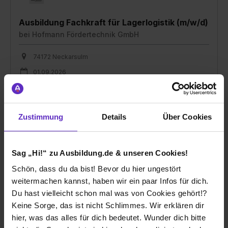
Ausbildung Fachkraft für Lagerlogistik (m/w/d)
bei
Hofmann Fördertechnik GmbH
74172 Neckarsulm
01.09.2026
1 freier Platz
Zustimmung
Details
Über Cookies
Sag „Hi!“ zu Ausbildung.de & unseren Cookies!
Schön, dass du da bist! Bevor du hier ungestört
Ausbildung Mechatroniker (m/w/d)
weitermachen kannst, haben wir ein paar Infos für dich.
bei
Hofmann Fördertechnik GmbH
Du hast vielleicht schon mal was von Cookies gehört!?
74172 Neckarsulm
Keine Sorge, das ist nicht Schlimmes. Wir erklären dir
hier, was das alles für dich bedeutet. Wunder dich bitte
01.09.2026