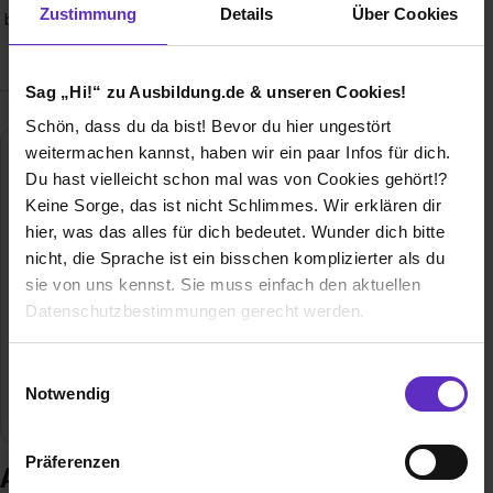
Zustimmung
Details
Über Cookies
begleitet wirst und die IHK uns bereits für unsere exzellente
Ausbildungsqualität ausgezeichnet hat?
Sag „Hi!“ zu Ausbildung.de & unseren Cookies!
Schön, dass du da bist! Bevor du hier ungestört
weitermachen kannst, haben wir ein paar Infos für dich.
HOWOGE Wohnungsbaugesellschaft mbH
Du hast vielleicht schon mal was von Cookies gehört!?
Stefan-Heym-Platz 1
Keine Sorge, das ist nicht Schlimmes. Wir erklären dir
10365 Berlin
hier, was das alles für dich bedeutet. Wunder dich bitte
030/5464-1286
nicht, die Sprache ist ein bisschen komplizierter als du
sie von uns kennst. Sie muss einfach den aktuellen
Gründungsjahr
1990
Datenschutzbestimmungen gerecht werden.
Mitarbeiter
1.500
Die Nutzung von Cookies auf Ausbildung.de
Einwilligungsauswahl
Notwendig
Branche
Immobilien / Facility Management
Wir verwenden Cookies zur technischen Funktion
unserer Webseite („Notwendig“), um von dir bei
Präferenzen
Benutzung der Webseite getroffenen Einstellungen zu
Ausbildung bei HOWOGE