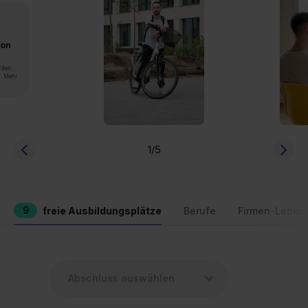
von
rden.
n. Mehr
1
/5
9
freie Ausbildungsplätze
Berufe
Firmen-Leben