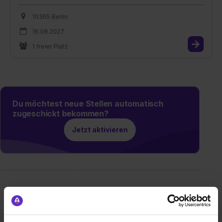
10365 Berlin
16.08.2027
1 freier Platz
Du möchtest neue Stellen automatisch
zugeschickt bekommen?
Jetzt aktivieren
Wusstest du schon, dass...
du während deiner gesamten Ausbildung oder deines
Studiums von einem/ einer festen Ansprechpartner:in