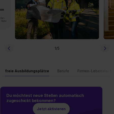
von
rden.
n. Mehr
1
/5
freie Ausbildungsplätze
Berufe
Firmen-Lebenslauf
Du möchtest neue Stellen automatisch
zugeschickt bekommen?
Jetzt aktivieren