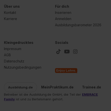
einzelnen Cookies findest du durch Klick auf „Details
Über uns
Für dich
zeigen“. Weitere Informationen:
Datenschutzerklärung
,
Kontakt
Inserieren
Impressum
.
Karriere
Anmelden
Ausbildungsbarometer 2026
Kleingedrucktes
Socials
Impressum
AGB
Datenschutz
Nutzungsbedingungen
MeinPraktikum.de
Trainee.de
Ausbildung.de
Betreiber ist die Ausbildung.de GmbH, die Teil der
EMBRACE
Family
ist und zu Bertelsmann gehört.