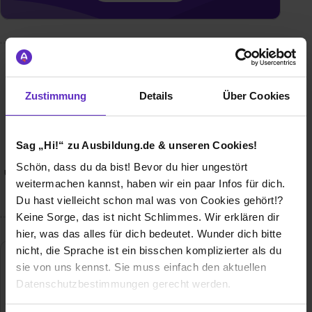
Wusstest du schon, dass...
Zustimmung
Details
Über Cookies
In einer Ausbildung bei der IGNW lernst du schon früh,
Verantwortung zu übernehmen. Neben den typischen
Inhalten in den jeweiligen Ausbildungsberufen - sowohl im
kaufmännischen als auch technischen Bereich - erhältst du
Sag „Hi!“ zu Ausbildung.de & unseren Cookies!
bei uns abwechslungsreiche Einblicke in eine dynamische
Schön, dass du da bist! Bevor du hier ungestört
und zukunftsorientierte Branche und schaust auch mal über
weitermachen kannst, haben wir ein paar Infos für dich.
den Tellerrand hinaus. Denn gebaut wird immer!
Du hast vielleicht schon mal was von Cookies gehört!?
Keine Sorge, das ist nicht Schlimmes. Wir erklären dir
hier, was das alles für dich bedeutet. Wunder dich bitte
nicht, die Sprache ist ein bisschen komplizierter als du
Ingenieurgesellschaft Nordwest mbH
sie von uns kennst. Sie muss einfach den aktuellen
Datenschutzbestimmungen gerecht werden.
Frieslandstraße 2
26125 Oldenburg (Oldb)