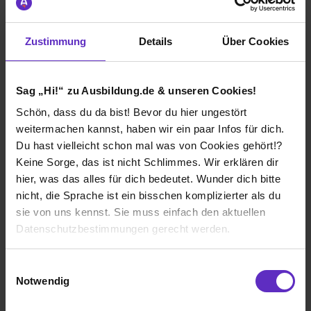
Zustimmung
Details
Über Cookies
Wie gefällt dir die Ausbildung bei deiner
Firma?
Sag „Hi!“ zu Ausbildung.de & unseren Cookies!
Als Azubi lerne ich viele verschiedene Dinge im
Unternehmen kennen. Mir wird sehr viel beigebracht
Schön, dass du da bist! Bevor du hier ungestört
was ich im späteren Verlauf praktisch anwenden darf.
weitermachen kannst, haben wir ein paar Infos für dich.
Ich habe sehr viel Verantwortung in kurzer Zeit
Du hast vielleicht schon mal was von Cookies gehört!?
erhalten.
Keine Sorge, das ist nicht Schlimmes. Wir erklären dir
hier, was das alles für dich bedeutet. Wunder dich bitte
Wie gefällt dir dein Ausbildungsberuf?
nicht, die Sprache ist ein bisschen komplizierter als du
Mit gefällt in meiner Ausbildung das Arbeitsklima und
sie von uns kennst. Sie muss einfach den aktuellen
die Atmosphäre mit der die Kollegen miteinander
Datenschutzbestimmungen gerecht werden.
umgehen jeder wird gleich behandelt. Die Ausbildung
ist sehr interessant
Die Nutzung von Cookies auf Ausbildung.de
Einwilligungsauswahl
Notwendig
Wir verwenden Cookies zur technischen Funktion
L. Stroetmann Unternehmensgruppe