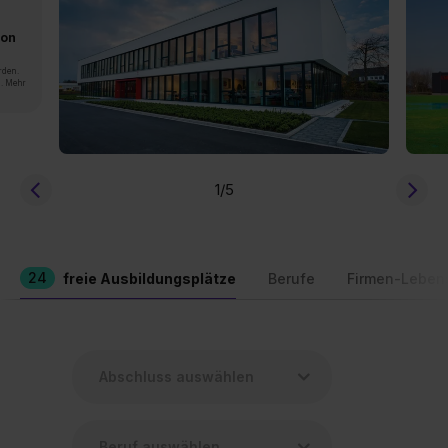
von
rden.
n. Mehr
1
/5
24
freie Ausbildungsplätze
Berufe
Firmen-Leben