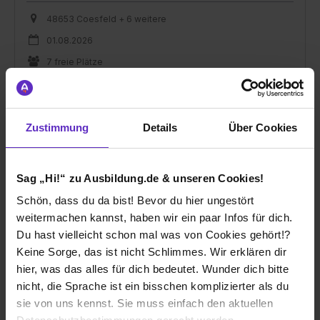
48653 Coesfeld + 6 weitere
01.08.2026
7 freie Plätze
Zustimmung
Details
Über Cookies
Ausbildung zum Kaufmann im Groß- und
Sag „Hi!“ zu Ausbildung.de & unseren Cookies!
Außenhandelsmanagement 2026 (m/w/d)
Schön, dass du da bist! Bevor du hier ungestört
Lebensmittel
weitermachen kannst, haben wir ein paar Infos für dich.
bei
L. Stroetmann Unternehmensgruppe
Du hast vielleicht schon mal was von Cookies gehört!?
Keine Sorge, das ist nicht Schlimmes. Wir erklären dir
48163 Münster
hier, was das alles für dich bedeutet. Wunder dich bitte
01.08.2026
nicht, die Sprache ist ein bisschen komplizierter als du
sie von uns kennst. Sie muss einfach den aktuellen
1 freier Platz