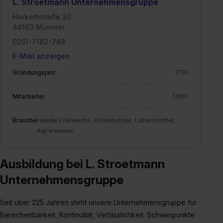
L. Stroetmann Unternehmensgruppe
Datenschutzerklärung unter dem Punkt „Datenschutz-
Harkortstraße 30
Einstellungen“ widerrufen. Weitere Informationen zu den
48163 Münster
einzelnen Cookies findest du durch Klick auf „Details
0251-7182-748
zeigen“. Weitere Informationen:
Datenschutzerklärung
,
E-Mail anzeigen
Impressum
.
Gründungsjahr
1791
Mitarbeiter
1.800
Branche
Handel / Gewerbe, Einzelhandel, Lebensmittel,
Agrarwesen
Ausbildung bei L. Stroetmann
Unternehmensgruppe
Seit über 225 Jahren steht unsere Unternehmensgruppe für
Berechenbarkeit, Kontinuität, Verlässlichkeit. Schwerpunkte