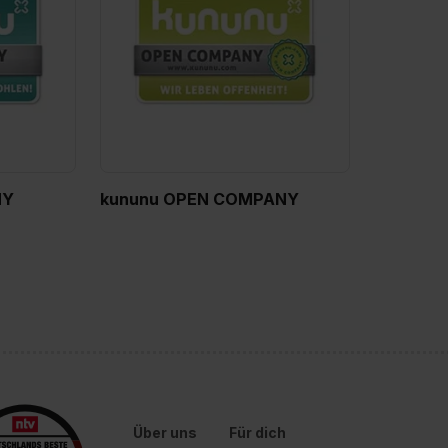
NY
kununu OPEN COMPANY
Über uns
Für dich