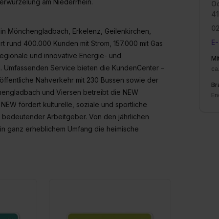
erwurzelung am Niederrhein.
Od
4
0
n Mönchengladbach, Erkelenz, Geilenkirchen,
E-
rt rund 400.000 Kunden mit Strom, 157.000 mit Gas
 regionale und innovative Energie- und
Mi
 Umfassenden Service bieten die KundenCenter –
ca
 öffentliche Nahverkehr mit 230 Bussen sowie der
Br
nchengladbach und Viersen betreibt die NEW
En
NEW fördert kulturelle, soziale und sportliche
in bedeutender Arbeitgeber. Von den jährlichen
t in ganz erheblichem Umfang die heimische