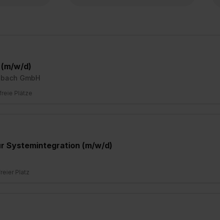
 (m/w/d)
adbach GmbH
freie Plätze
ür Systemintegration (m/w/d)
freier Platz