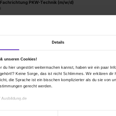
 Fachrichtung PKW-Technik (m/w/d)
H
freier Platz
Details
rau (m/w/d)
freie Plätze
 & unseren Cookies!
 du hier ungestört weitermachen kannst, haben wir ein paar Infos
hört!? Keine Sorge, das ist nicht Schlimmes. Wir erklären dir hi
icht, die Sprache ist ein bisschen komplizierter als du sie von 
engang Wirtschaftsinformatik
estimmungen gerecht werden.
 Ausbildung.de
freier Platz
echnischen Funktion unserer Webseite („Notwendig“), um von di