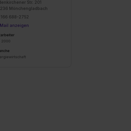
enkirchener Str. 201
1236 Mönchengladbach
2166 688-2752
Mail anzeigen
tarbeiter
. 2000
anche
ergiewirtschaft