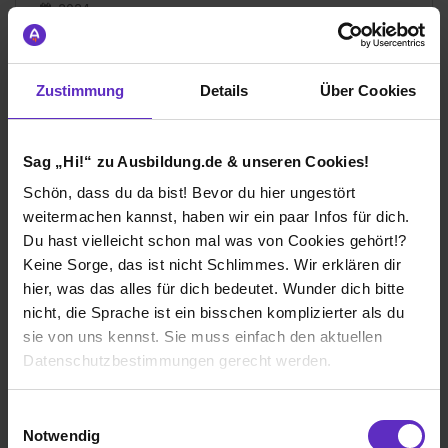
2024
8 Std. pro Tag
Noch in der Ausbildung
Zustimmung
Details
Über Cookies
Sag „Hi!“ zu Ausbildung.de & unseren Cookies!
Ich würde diese Firma
Schön, dass du da bist! Bevor du hier ungestört
weiterempfehlen!
weitermachen kannst, haben wir ein paar Infos für dich.
Du hast vielleicht schon mal was von Cookies gehört!?
Keine Sorge, das ist nicht Schlimmes. Wir erklären dir
hier, was das alles für dich bedeutet. Wunder dich bitte
nicht, die Sprache ist ein bisschen komplizierter als du
Wie gefällt dir die Ausbildung bei deiner
sie von uns kennst. Sie muss einfach den aktuellen
Firma?
Datenschutzbestimmungen gerecht werden.
Als Azubi wird man gut behandelt und respektiert und
jeder steht einem zur Seite und hilft wenn man mal eine
Die Nutzung von Cookies auf Ausbildung.de
Einwilligungsauswahl
Frage oder Problem hat.
Notwendig