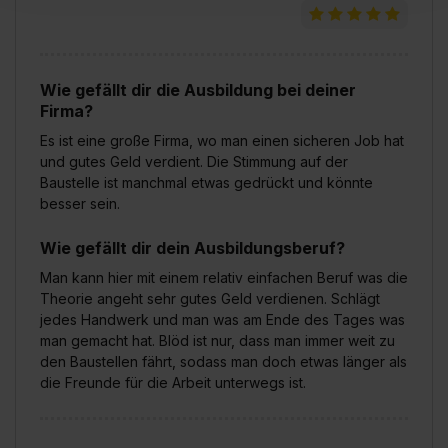
Inhalte (z.B. Videos oder Posts) angezeigt und hierfür
erforderliche personenbezogene Daten an Social Media
Dienste, ggfs. mit Sitz in den USA, übermittelt werden.
Wie gefällt dir die Ausbildung bei deiner
Eine Erlaubnis hierfür kannst du auch später noch im
Firma?
Einzelfall bei dem jeweiligen Inhalt erteilen. Willst du nur
bestimmte Verwendungszwecke zulassen, triff deine
Es ist eine große Firma, wo man einen sicheren Job hat
Auswahl über die Checkboxen und klick auf „Auswahl
und gutes Geld verdient. Die Stimmung auf der
Baustelle ist manchmal etwas gedrückt und könnte
erlauben“. Die Einwilligung zur Platzierung von Cookies
besser sein.
der Kategorien „Präferenzen“, „Statistiken“ und „Social
Media und Marketing“ umfasst hierbei die Einwilligung
Wie gefällt dir dein Ausbildungsberuf?
zur Übermittlung deiner Daten in die USA (Art. 49 Abs. 1
Man kann hier mit einem relativ einfachen Beruf was die
S. 1 lit. a) DS-GVO). Die USA verfügen über kein
Theorie angeht sehr gutes Geld verdienen. Schlägt
angemessenes Datenschutzniveau (EuGH – Schrems
jedes Handwerk und man was am Ende des Tages was
II). Du kannst die von dir erteilte Einwilligung jederzeit mit
man gemacht hat. Blöd ist nur, dass man immer weit zu
Wirkung für die Zukunft ganz oder teilweise über unsere
den Baustellen fährt, sodass man doch etwas länger als
Datenschutzerklärung unter dem Punkt „Datenschutz-
die Freunde für die Arbeit unterwegs ist.
Einstellungen“ widerrufen. Weitere Informationen zu den
einzelnen Cookies findest du durch Klick auf „Details