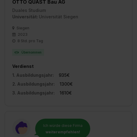
zeigen“. Weitere Informationen:
Datenschutzerklärung
,
OTTO QUAST Bau AG
Impressum
.
Duales Studium
Universität:
Universität Siegen
Siegen
2023
8 Std. pro Tag
Übernommen
Verdienst
1. Ausbildungsjahr:
935€
2. Ausbildungsjahr:
1300€
3. Ausbildungsjahr:
1610€
Ich würde diese Firma
weiterempfehlen!