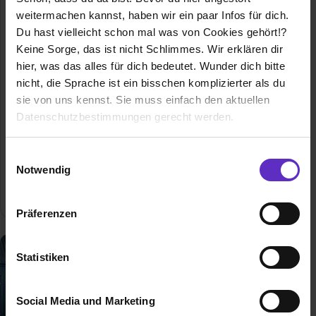
weitermachen kannst, haben wir ein paar Infos für dich.
Klassische duale
Berufsausbildung
Du hast vielleicht schon mal was von Cookies gehört!?
Keine Sorge, das ist nicht Schlimmes. Wir erklären dir
Ausbildung zum Elektroniker für
hier, was das alles für dich bedeutet. Wunder dich bitte
Betriebstechnik – Finde hier freie
nicht, die Sprache ist ein bisschen komplizierter als du
Ausbildungsplätze und
sie von uns kennst. Sie muss einfach den aktuellen
Erfahrungsberichte für den Beruf als
Datenschutzbestimmungen gerecht werden.
Elektronikerin für Betriebstechnik
Allgemeine Infos zum Ausbildungsberuf
Die Nutzung von Cookies auf Ausbildung.de
Einwilligungsauswahl
Notwendig
0 freie Ausbildungsstellen
Wir verwenden Cookies zur technischen Funktion
unserer Webseite („Notwendig“), um von dir bei
Präferenzen
Benutzung der Webseite getroffenen Einstellungen zu
speichern ( „Präferenzen“), die Zugriffe auf unsere
Webseite zu analysieren („Statistiken“), um
Statistiken
Informationen zu deiner Verwendung unserer Website an
unsere Partner für soziale Medien, Werbung und
Social Media und Marketing
Analysen weiterzugeben und um Inhalte und Anzeigen zu