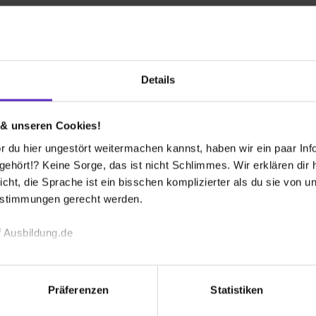
en-Lebenslauf
Details
 wir leider keine Ausbildungsplätze aus.
 uns sehr über eine
Initiativbewerbung
freuen!
 & unseren Cookies!
 du hier ungestört weitermachen kannst, haben wir ein paar Infos
hört!? Keine Sorge, das ist nicht Schlimmes. Wir erklären dir hi
Jetzt online bewerben
icht, die Sprache ist ein bisschen komplizierter als du sie von 
estimmungen gerecht werden.
ehe dich in deiner Bewerbung auf Ausbildung.de
erenznummer/-hinweis: Ausbildung.de
 Ausbildung.de
echnischen Funktion unserer Webseite („Notwendig“), um von di
lungen zu speichern ( „Präferenzen“), die Zugriffe auf unsere We
Präferenzen
Statistiken
ionen zu deiner Verwendung unserer Website an unsere Partner f
 bekommen?