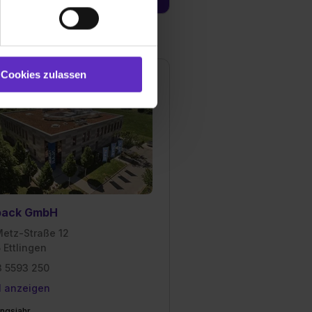
und Marketing“). Unsere
 bereitgestellt hast oder die
ookies zulassen“ stimmst du
e (ausgenommen „Notwendig“)
st du auch damit
Cookies zulassen
gezeigt und hierfür
ermittelt werden. Eine
Willst du nur bestimmte
hl erlauben“. Die
cial Media und Marketing“
1 lit. a) DS-GVO). Die USA
dir erteilte Einwilligung
unter dem Punkt
pack GmbH
est du durch Klick auf
Metz-Straße 12
 Ettlingen
 5593 250
l anzeigen
ngsjahr