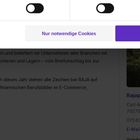
und um Inhalte und Anzeigen zu personalisieren („Social Media 
tionen möglicherweise mit weiteren Daten zusammen, die du ihnen
g der Dienste gesammelt haben. Durch Klick auf den Button „C
 der Datenverarbeitung für alle genannten Verwendungszweck
ei der separaten Aktivierung von „Social Media und Marketing“ bi
Nur notwendige Cookies
 Setzen der Cookies externe Inhalte (z.B. Videos oder Posts) an
Europas Nr. 1 im B2B-Versandhandel für Verpackungen
ne Daten an Social Media Dienste, ggfs. mit Sitz in den USA, üb
n und beliefern wir Unternehmen aller Branchen mit
uch später noch im Einzelfall bei dem jeweiligen Inhalt erteilen. 
 triff deine Auswahl über die Checkboxen und klick auf „Auswa
tieren und Lagern – vom Briefumschlag bis zur
 von Cookies der Kategorien „Präferenzen“, „Statistiken“ und „So
ung zur Übermittlung deiner Daten in die USA (Art. 49 Abs. 1 S. 
h dieses Jahr stehen alle Zeichen bei RAJA auf
enes Datenschutzniveau (EuGH – Schrems II). Du kannst die von 
ufmännischen Berufsbilder im E-Commerce,
e Zukunft ganz oder teilweise über unsere Datenschutzerklärung 
Raja
widerrufen. Weitere Informationen zu den einzelnen Cookies find
Carl-
formationen:
Datenschutzerklärung
,
Impressum
.
76275
07243
E-Mai
Gründu