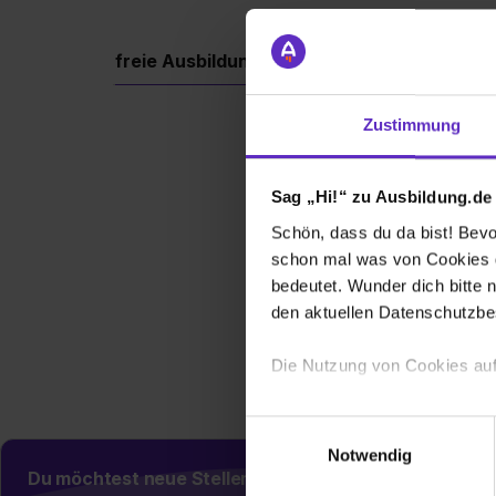
freie Ausbildungsplätze
Berufe
Firm
Zustimmung
Aktuell schreiben
Wir würden
Sag „Hi!“ zu Ausbildung.de
Schön, dass du da bist! Bevor
schon mal was von Cookies ge
bedeutet. Wunder dich bitte n
den aktuellen Datenschutzb
Bitte bezi
Ref
Die Nutzung von Cookies auf
Wir verwenden Cookies zur t
Einwilligungsauswahl
Webseite getroffenen Einstel
Notwendig
(„Statistiken“), um Informat
Du möchtest neue Stellen automatisch zugeschickt