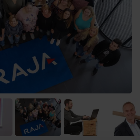
 Video-Content von YouTube. Neugierig? Dann schalte die Inhalte jetzt
ernen Inhalte von YouTube.
 mir die externen Inhalte angezeigt werden. Personenbezogene Daten könne
en. Mehr Infos gibt es in der
Datenschutzerklärung
.