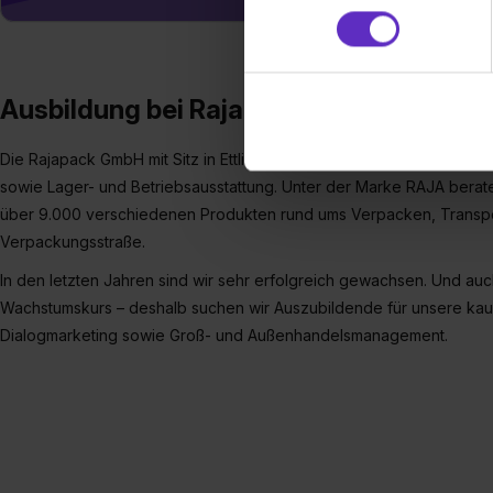
und Analysen weiterzugeben 
Partner führen diese Informa
sie im Rahmen deiner Nutzun
dem Setzen der Cookies und
Ausbildung bei Rajapack GmbH
zu. . In diesem Fall sowie b
einverstanden, dass dir nach
Die Rajapack GmbH mit Sitz in Ettlingen ist Teil der RAJA Gruppe, 
erforderliche personenbezoge
sowie Lager- und Betriebsausstattung. Unter der Marke RAJA berate
Erlaubnis hierfür kannst du a
Verwendungszwecke zulassen,
über 9.000 verschiedenen Produkten rund ums Verpacken, Transpor
Einwilligung zur Platzierung
Verpackungsstraße.
umfasst hierbei die Einwillig
In den letzten Jahren sind wir sehr erfolgreich gewachsen. Und auc
verfügen über kein angemess
Wachstumskurs – deshalb suchen wir Auszubildende für unsere ka
jederzeit mit Wirkung für di
Dialogmarketing sowie Groß- und Außenhandelsmanagement.
„Datenschutz-Einstellungen“ 
„Details zeigen“. Weitere In