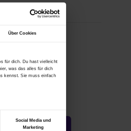
Über Cookies
 für dich. Du hast vielleicht
er, was das alles für dich
uns kennst. Sie muss einfach
r bei Benutzung der
bseite zu analysieren
Social Media und
ür soziale Medien, Werbung
Jetzt aktivieren
Marketing