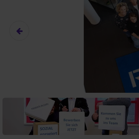
Das hier ist ein Platzhalter für
frei.
Ja, ich erlaube die ext
Ich bin damit einverstanden, dass
an Drittplattformen übermittelt werd