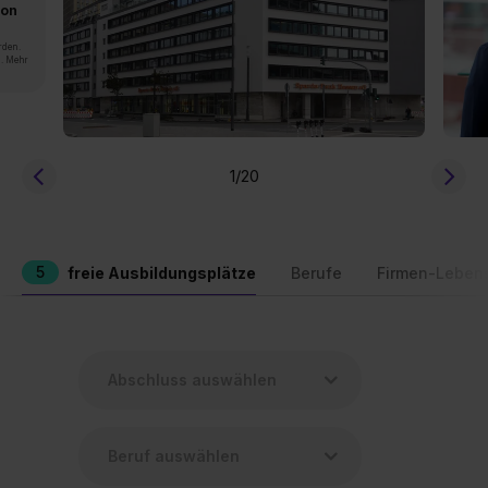
von
rden.
n. Mehr
1
/20
5
freie Ausbildungsplätze
Berufe
Firmen-Leben