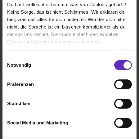
Du hast vielleicht schon mal was von Cookies gehört!?
genau DICH suchen...!?
Keine Sorge, das ist nicht Schlimmes. Wir erklären dir
hier, was das alles für dich bedeutet. Wunder dich bitte
nicht, die Sprache ist ein bisschen komplizierter als du
sie von uns kennst. Sie muss einfach den aktuellen
Datenschutzbestimmungen gerecht werden.
Die Nutzung von Cookies auf Ausbildung.de
Einwilligungsauswahl
Notwendig
Wir verwenden Cookies zur technischen Funktion
unserer Webseite („Notwendig“), um von dir bei
Präferenzen
Sparda-Bank Hessen eG
Benutzung der Webseite getroffenen Einstellungen zu
speichern ( „Präferenzen“), die Zugriffe auf unsere
Osloer-Straße 2
60327 Frankfurt am Main
Webseite zu analysieren („Statistiken“), um
Statistiken
Informationen zu deiner Verwendung unserer Website an
069/7537-0
unsere Partner für soziale Medien, Werbung und
E-Mail anzeigen
Social Media und Marketing
Analysen weiterzugeben und um Inhalte und Anzeigen zu
Gründungsjahr
1903
personalisieren („Social Media und Marketing“). Unsere
Partner führen diese Informationen möglicherweise mit