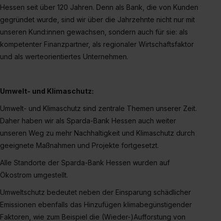
Media und Marketing“ umfasst hierbei die Einwilligung
Hessen seit über 120 Jahren. Denn als Bank, die von Kunden
zur Übermittlung deiner Daten in die USA (Art. 49 Abs. 1
gegründet wurde, sind wir über die Jahrzehnte nicht nur mit
S. 1 lit. a) DS-GVO). Die USA verfügen über kein
unseren Kund:innen gewachsen, sondern auch für sie: als
angemessenes Datenschutzniveau (EuGH – Schrems
kompetenter Finanzpartner, als regionaler Wirtschaftsfaktor
II). Du kannst die von dir erteilte Einwilligung jederzeit mit
und als werteorientiertes Unternehmen.
Wirkung für die Zukunft ganz oder teilweise über unsere
Datenschutzerklärung unter dem Punkt „Datenschutz-
Einstellungen“ widerrufen. Weitere Informationen zu den
Umwelt- und Klimaschutz:
einzelnen Cookies findest du durch Klick auf „Details
Umwelt- und Klimaschutz sind zentrale Themen unserer Zeit.
zeigen“. Weitere Informationen:
Datenschutzerklärung
,
Daher haben wir als Sparda-Bank Hessen auch weiter
Impressum
.
unseren Weg zu mehr Nachhaltigkeit und Klimaschutz durch
geeignete Maßnahmen und Projekte fortgesetzt.
Alle Standorte der Sparda-Bank Hessen wurden auf
Ökostrom umgestellt.
Umweltschutz bedeutet neben der Einsparung schädlicher
Emissionen ebenfalls das Hinzufügen klimabegünstigender
Faktoren, wie zum Beispiel die (Wieder-)Aufforstung von