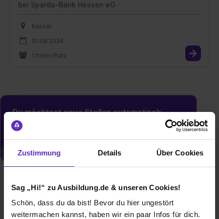
bei
Sparda-Bank Hessen eG
Kassel
01.08.2026
1 freier Platz
Du möchtest neue Stellen automatisch
zugeschickt bekommen?
Jetzt aktivieren
Zustimmung
Details
Über Cookies
Sag „Hi!“ zu Ausbildung.de & unseren Cookies!
Wusstest du schon, dass...
Schön, dass du da bist! Bevor du hier ungestört
weitermachen kannst, haben wir ein paar Infos für dich.
... soziales Engagement ein großes Thema bei uns ist! ...wir