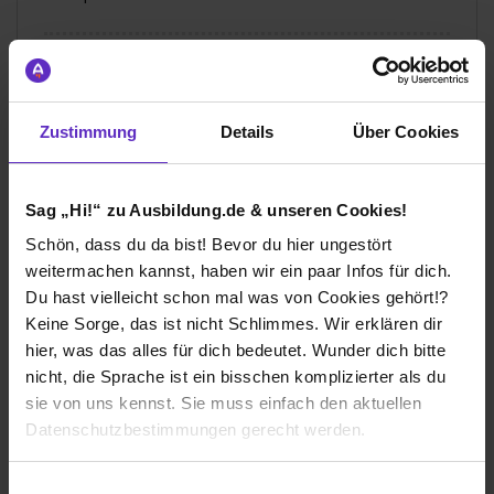
Sparkasse Bensheim
Klassische duale Berufsausbildung
Zustimmung
Details
Über Cookies
Bensheim
2012
8 Std. pro Tag
Sag „Hi!“ zu Ausbildung.de & unseren Cookies!
Übernommen
Schön, dass du da bist! Bevor du hier ungestört
weitermachen kannst, haben wir ein paar Infos für dich.
Du hast vielleicht schon mal was von Cookies gehört!?
Keine Sorge, das ist nicht Schlimmes. Wir erklären dir
hier, was das alles für dich bedeutet. Wunder dich bitte
Ich würde diese Firma
nicht, die Sprache ist ein bisschen komplizierter als du
weiterempfehlen!
sie von uns kennst. Sie muss einfach den aktuellen
Datenschutzbestimmungen gerecht werden.
Die Nutzung von Cookies auf Ausbildung.de
Einwilligungsauswahl