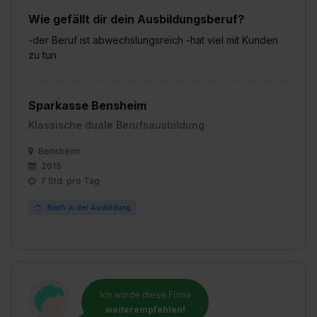
einzelnen Cookies findest du durch Klick auf „Details
Wie gefällt dir dein Ausbildungsberuf?
zeigen“. Weitere Informationen:
Datenschutzerklärung
,
Impressum
.
-der Beruf ist abwechslungsreich -hat viel mit Kunden
zu tun
Sparkasse Bensheim
Klassische duale Berufsausbildung
Bensheim
2015
7 Std. pro Tag
Noch in der Ausbildung
Ich würde diese Firma
weiterempfehlen!