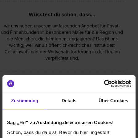
Wusstest du schon, dass...
wir uns neben unserem umfassenden Angebot für Privat-
und Firmenkunden im besonderen Maße für die Region und
die Menschen, die hier leben, engagieren? Das ist uns
wichtig, weil wir als öffentlich-rechtliches Institut dem
Gemeinwohl und der Wirtschaftsförderung in der Region
verpflichtet sind.
Zustimmung
Details
Über Cookies
Sag „Hi!“ zu Ausbildung.de & unseren Cookies!
Schön, dass du da bist! Bevor du hier ungestört
Sparkasse Bensheim