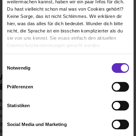
weitermachen kannst, haben wir ein paar Infos für dich.
Bahnhofstr. 30/32
Du hast vielleicht schon mal was von Cookies gehört!?
64625 Bensheim
Keine Sorge, das ist nicht Schlimmes. Wir erklären dir
hier, was das alles für dich bedeutet. Wunder dich bitte
06251 18-122
nicht, die Sprache ist ein bisschen komplizierter als du
E-Mail anzeigen
sie von uns kennst. Sie muss einfach den aktuellen
Gründungsjahr
1830
Datenschutzbestimmungen gerecht werden.
Mitarbeiter
380
Die Nutzung von Cookies auf Ausbildung.de
Einwilligungsauswahl
Notwendig
Wir verwenden Cookies zur technischen Funktion
Ausbildung bei Sparkasse
unserer Webseite („Notwendig“), um von dir bei
Bensheim
Präferenzen
Benutzung der Webseite getroffenen Einstellungen zu
speichern ( „Präferenzen“), die Zugriffe auf unsere
Mit 21 Filialen und SB-Einrichtungen ist die Sparkasse
Webseite zu analysieren („Statistiken“), um
Statistiken
Bensheim der wichtigste Finanzdienstleister vor Ort und
Informationen zu deiner Verwendung unserer Website an
immer in der Nähe ihrer Kunden. Vom Girokonto über den
unsere Partner für soziale Medien, Werbung und
ganzheitlichen „Finanz-Check“ bis zur Baufinanzierung –
Social Media und Marketing
Analysen weiterzugeben und um Inhalte und Anzeigen zu
besonderen Wert legen wir auf die Service- und
personalisieren („Social Media und Marketing“). Unsere