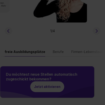
rden.
n. Mehr
1
/4
freie Ausbildungsplätze
Berufe
Firmen-Lebenslauf
Du möchtest neue Stellen automatisch
zugeschickt bekommen?
Jetzt aktivieren