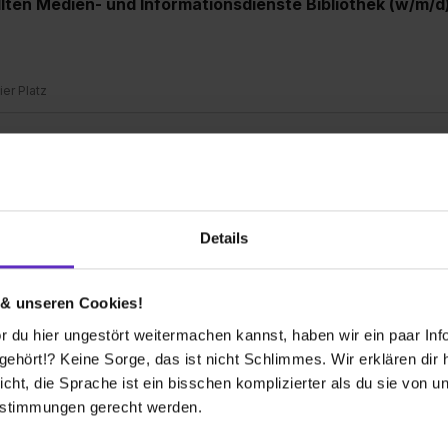
ten Medien- und Informationsdienste Bibliothek (w/m/d
eier Platz
lektroniker/in (w/m/d)
Details
eier Platz
 & unseren Cookies!
Weitere Ergebnisse laden
 du hier ungestört weitermachen kannst, haben wir ein paar Infos
hört!? Keine Sorge, das ist nicht Schlimmes. Wir erklären dir hi
icht, die Sprache ist ein bisschen komplizierter als du sie von 
estimmungen gerecht werden.
 bekommen?