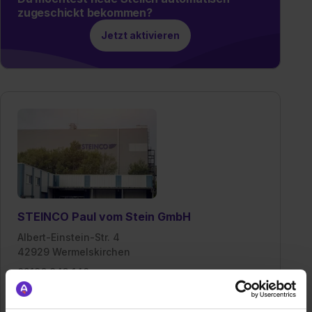
zugeschickt bekommen?
Jetzt aktivieren
STEINCO Paul vom Stein GmbH
Albert-Einstein-Str. 4
42929 Wermelskirchen
02196 943 140
E-Mail anzeigen