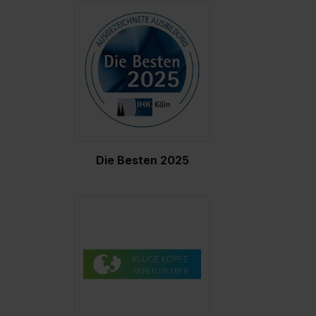
Eine Erlaubnis hierfür kannst du auch später noch im
Einzelfall bei dem jeweiligen Inhalt erteilen. Willst du nur
bestimmte Verwendungszwecke zulassen, triff deine
Auswahl über die Checkboxen und klick auf „Auswahl
erlauben“. Die Einwilligung zur Platzierung von Cookies
der Kategorien „Präferenzen“, „Statistiken“ und „Social
Media und Marketing“ umfasst hierbei die Einwilligung
zur Übermittlung deiner Daten in die USA (Art. 49 Abs. 1
S. 1 lit. a) DS-GVO). Die USA verfügen über kein
Die Besten 2025
angemessenes Datenschutzniveau (EuGH – Schrems
II). Du kannst die von dir erteilte Einwilligung jederzeit mit
Wirkung für die Zukunft ganz oder teilweise über unsere
Datenschutzerklärung unter dem Punkt „Datenschutz-
Einstellungen“ widerrufen. Weitere Informationen zu den
einzelnen Cookies findest du durch Klick auf „Details
zeigen“. Weitere Informationen:
Datenschutzerklärung
,
Impressum
.