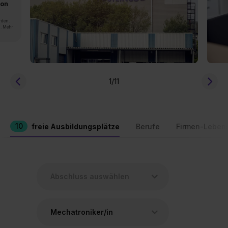
von
rden.
n. Mehr
1
/11
10
freie Ausbildungsplätze
Berufe
Firmen-Leben
Mechatroniker/in