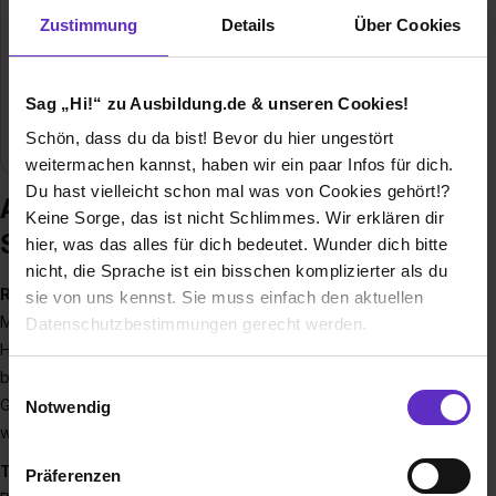
Gründungsjahr
1926
Zustimmung
Details
Über Cookies
Mitarbeiter
200
Sag „Hi!“ zu Ausbildung.de & unseren Cookies!
Branche
Kunststoffverarbeitung, Medizin,
Metallverarbeitung
Schön, dass du da bist! Bevor du hier ungestört
weitermachen kannst, haben wir ein paar Infos für dich.
Du hast vielleicht schon mal was von Cookies gehört!?
Ausbildung bei STEINCO Paul vom
Keine Sorge, das ist nicht Schlimmes. Wir erklären dir
Stein GmbH
hier, was das alles für dich bedeutet. Wunder dich bitte
nicht, die Sprache ist ein bisschen komplizierter als du
Rollen & Räder
sie von uns kennst. Sie muss einfach den aktuellen
Mit jahrzehntelanger Erfahrung gehören wir zu den Top-
Datenschutzbestimmungen gerecht werden.
Herstellern von Rollen und Rädern. Unsere Produkte
Die Nutzung von Cookies auf Ausbildung.de
bewegen die Welt – ob im Krankenhaus, in Büros,
Einwilligungsauswahl
Großküchen oder Flugzeugen. Entwickelt und produziert
Notwendig
Wir verwenden Cookies zur technischen Funktion
wird bei uns mit echter Fertigungstiefe – Made in Germany.
unserer Webseite („Notwendig“), um von dir bei
Team & Mitarbeiter
Präferenzen
Benutzung der Webseite getroffenen Einstellungen zu