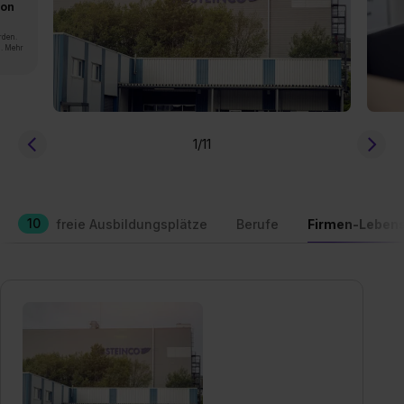
von
rden.
n. Mehr
1
/11
10
freie Ausbildungsplätze
Berufe
Firmen-Lebens