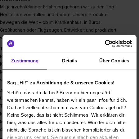
Mit jahrzehntelanger Erfahrung gehören wir zu den Top-
Herstellern von Rollen und Rädern. Unsere Produkte
bewegen die Welt – ob im Krankenhaus, in Büros,
Großküchen oder Flugzeugen. Entwickelt und produziert
wird bei uns mit echter Fertigungstiefe – Made in Germany.
Team & Mitarbeiter
Rund 200 motivierte Mitarbeiter:innen machen uns stark. Mit
Zustimmung
Details
Über Cookies
Know-how, Teamgeist und Innovationskraft setzen sie
Maßstäbe und sorgen dafür, dass wir weltweit erfolgreich
sind.
Sag „Hi!“ zu Ausbildung.de & unseren Cookies!
Ausbildung
Schön, dass du da bist! Bevor du hier ungestört
Unsere Zukunft bist du! Deshalb investieren wir in junge
weitermachen kannst, haben wir ein paar Infos für dich.
Talente und bilden seit vielen Jahren in spannenden
Du hast vielleicht schon mal was von Cookies gehört!?
kaufmännischen und technischen Berufen erfolgreich aus.
Keine Sorge, das ist nicht Schlimmes. Wir erklären dir
Mit einer Ausbildung bei uns legst du den Grundstein für
hier, was das alles für dich bedeutet. Wunder dich bitte
deine Karriere.
nicht, die Sprache ist ein bisschen komplizierter als du
sie von uns kennst. Sie muss einfach den aktuellen