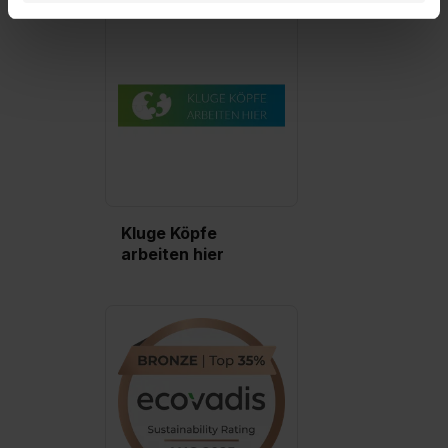
Datenverarbeitung für alle genannten
Verwendungszwecke (ausgenommen „Notwendig“) zu. .
In diesem Fall sowie bei der separaten Aktivierung von
„Social Media und Marketing“ bist du auch damit
einverstanden, dass dir nach Setzen der Cookies externe
Inhalte (z.B. Videos oder Posts) angezeigt und hierfür
erforderliche personenbezogene Daten an Social Media
Dienste, ggfs. mit Sitz in den USA, übermittelt werden.
Eine Erlaubnis hierfür kannst du auch später noch im
Einzelfall bei dem jeweiligen Inhalt erteilen. Willst du nur
Kluge Köpfe
bestimmte Verwendungszwecke zulassen, triff deine
arbeiten hier
Auswahl über die Checkboxen und klick auf „Auswahl
erlauben“. Die Einwilligung zur Platzierung von Cookies
der Kategorien „Präferenzen“, „Statistiken“ und „Social
Media und Marketing“ umfasst hierbei die Einwilligung
zur Übermittlung deiner Daten in die USA (Art. 49 Abs. 1
S. 1 lit. a) DS-GVO). Die USA verfügen über kein
angemessenes Datenschutzniveau (EuGH – Schrems
II). Du kannst die von dir erteilte Einwilligung jederzeit mit