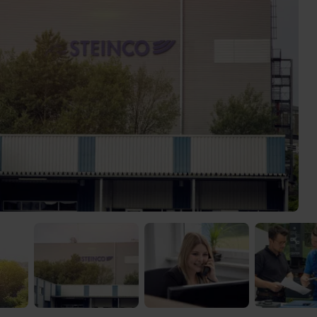
 Video-Content von YouTube. Neugierig? Dann schalte die Inhalte jetzt
ernen Inhalte von YouTube.
 mir die externen Inhalte angezeigt werden. Personenbezogene Daten könne
en. Mehr Infos gibt es in der
Datenschutzerklärung
.