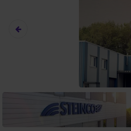
Das hier ist ein Platzhalter für
frei.
Ja, ich erlaube die ext
Ich bin damit einverstanden, dass
an Drittplattformen übermittelt werd