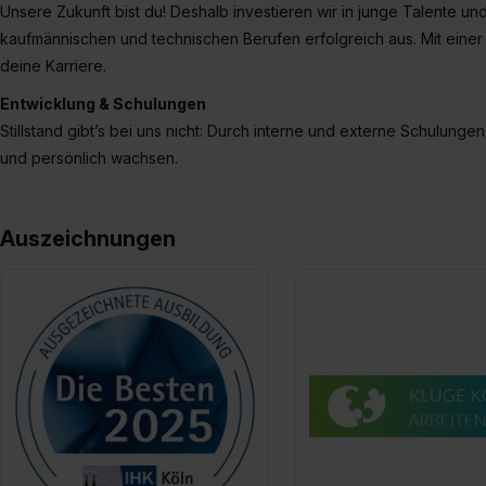
Unsere Zukunft bist du! Deshalb investieren wir in junge Talente un
umfasst hierbei die Einwillig
verfügen über kein angemess
kaufmännischen und technischen Berufen erfolgreich aus. Mit einer 
jederzeit mit Wirkung für di
deine Karriere.
„Datenschutz-Einstellungen“ 
Entwicklung & Schulungen
„Details zeigen“. Weitere In
Stillstand gibt’s bei uns nicht: Durch interne und externe Schulunge
und persönlich wachsen.
Auszeichnungen