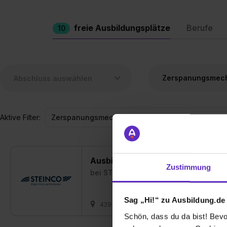
freie Ausbildungsplätze
Berufe
10
Aktive Filter:
Ausbildung zum Zerspanungsmec
Zustimmung
bei
STEINCO Paul vom Stein GmbH
Sag „Hi!“ zu Ausbildung.de
42929 Wermelskirchen
01.08.2027
Schön, dass du da bist! Bevor