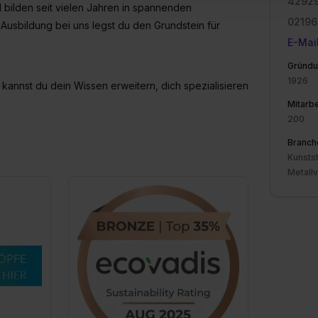
42929
d bilden seit vielen Jahren in spannenden
ung zur Übermittlung deiner Daten in die USA (Art. 49 Abs. 1 S. 
02196
enes Datenschutzniveau (EuGH – Schrems II). Du kannst die von 
Ausbildung bei uns legst du den Grundstein für
e Zukunft ganz oder teilweise über unsere Datenschutzerklärung 
E-Mai
widerrufen. Weitere Informationen zu den einzelnen Cookies find
Gründu
formationen:
Datenschutzerklärung
,
Impressum
.
1926
n kannst du dein Wissen erweitern, dich spezialisieren
Mitarbe
200
Branch
Kunsts
Metall