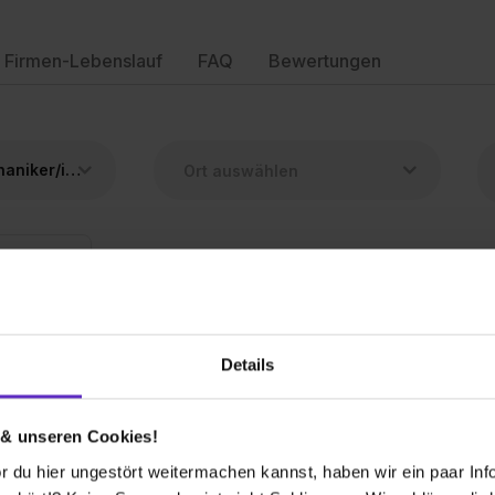
Firmen-Lebenslauf
FAQ
Bewertungen
Zerspanungsmechaniker/in für Drehmaschinensysteme
Zerspanungsmechaniker/in für Drehmaschinensysteme
haniker für Drehautomatensysteme (m/w/d)
Details
 & unseren Cookies!
1 freier Platz
 du hier ungestört weitermachen kannst, haben wir ein paar Infos