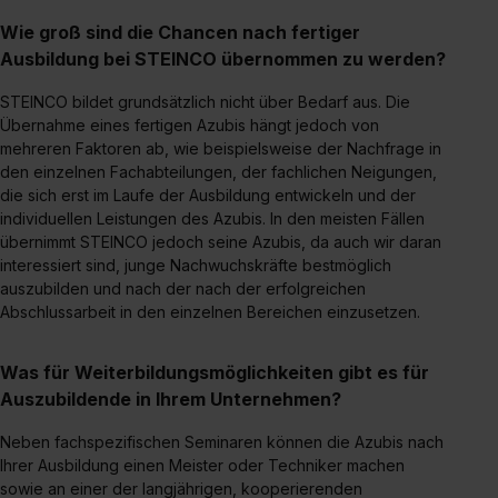
II). Du kannst die von dir erteilte Einwilligung jederzeit mit
Wie groß sind die Chancen nach fertiger
Wirkung für die Zukunft ganz oder teilweise über unsere
Ausbildung bei STEINCO übernommen zu werden?
Datenschutzerklärung unter dem Punkt „Datenschutz-
Einstellungen“ widerrufen. Weitere Informationen zu den
STEINCO bildet grundsätzlich nicht über Bedarf aus. Die
einzelnen Cookies findest du durch Klick auf „Details
Übernahme eines fertigen Azubis hängt jedoch von
zeigen“. Weitere Informationen:
Datenschutzerklärung
,
mehreren Faktoren ab, wie beispielsweise der Nachfrage in
Impressum
.
den einzelnen Fachabteilungen, der fachlichen Neigungen,
die sich erst im Laufe der Ausbildung entwickeln und der
individuellen Leistungen des Azubis. In den meisten Fällen
übernimmt STEINCO jedoch seine Azubis, da auch wir daran
interessiert sind, junge Nachwuchskräfte bestmöglich
auszubilden und nach der nach der erfolgreichen
Abschlussarbeit in den einzelnen Bereichen einzusetzen.
Was für Weiterbildungsmöglichkeiten gibt es für
Auszubildende in Ihrem Unternehmen?
Neben fachspezifischen Seminaren können die Azubis nach
Ihrer Ausbildung einen Meister oder Techniker machen
sowie an einer der langjährigen, kooperierenden