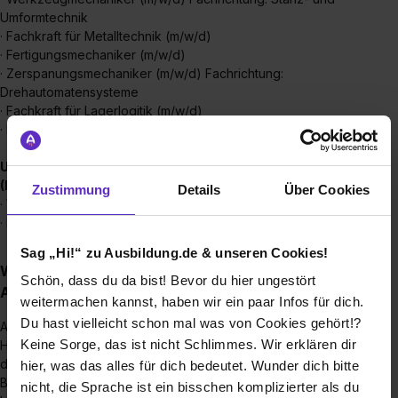
Umformtechnik
· Fachkraft für Metalltechnik (m/w/d)
·
Fertigungsmechaniker (m/w/d)
· Zerspanungsmechaniker (m/w/d) Fachrichtung:
Drehautomatensysteme
· Fachkraft für Lagerlogitik (m/w/d)
· Fachlagerist (m/w/d)
Unsere Ausbildungsberufe in Dautphetal-Mornshausen
(Hessen):
Zustimmung
Details
Über Cookies
· Werkzeugmechaniker (m/w/d) Fachrichtung: Formenbau
· Kunststoff- und Kautschuktechnolog (m/w/d)
Sag „Hi!“ zu Ausbildung.de & unseren Cookies!
Wie sieht der Bewerbungsprozess für eine
Schön, dass du da bist! Bevor du hier ungestört
Ausbildungsstelle bei STEINCO aus?
weitermachen kannst, haben wir ein paar Infos für dich.
Du hast vielleicht schon mal was von Cookies gehört!?
Alle freien Ausbildungsplätze werden über unsere
Keine Sorge, das ist nicht Schlimmes. Wir erklären dir
Homepage (www.steinco.com) veröffentlicht. Über unser
dortiges Karriereportal können sich die Bewerberinnen und
hier, was das alles für dich bedeutet. Wunder dich bitte
Bewerber direkt bei uns bewerben und nötige Unterlagen
nicht, die Sprache ist ein bisschen komplizierter als du