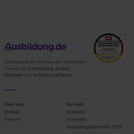
Inhalte (z.B. Videos oder Posts) angezeigt und hierfür
erforderliche personenbezogene Daten an Social Media
Dienste, ggfs. mit Sitz in den USA, übermittelt werden.
Eine Erlaubnis hierfür kannst du auch später noch im
Einzelfall bei dem jeweiligen Inhalt erteilen. Willst du nur
bestimmte Verwendungszwecke zulassen, triff deine
Auswahl über die Checkboxen und klick auf „Auswahl
erlauben“. Die Einwilligung zur Platzierung von Cookies
der Kategorien „Präferenzen“, „Statistiken“ und „Social
Ausbildung.de ist eines der führenden
Media und Marketing“ umfasst hierbei die Einwilligung
Portale für
Ausbildung, duales
zur Übermittlung deiner Daten in die USA (Art. 49 Abs. 1
Studium
und
Schülerpraktikum.
S. 1 lit. a) DS-GVO). Die USA verfügen über kein
angemessenes Datenschutzniveau (EuGH – Schrems
II). Du kannst die von dir erteilte Einwilligung jederzeit mit
Wirkung für die Zukunft ganz oder teilweise über unsere
Über uns
Für dich
Datenschutzerklärung unter dem Punkt „Datenschutz-
Kontakt
Inserieren
Einstellungen“ widerrufen. Weitere Informationen zu den
Karriere
Anmelden
einzelnen Cookies findest du durch Klick auf „Details
Ausbildungsbarometer 2026
zeigen“. Weitere Informationen:
Datenschutzerklärung
,