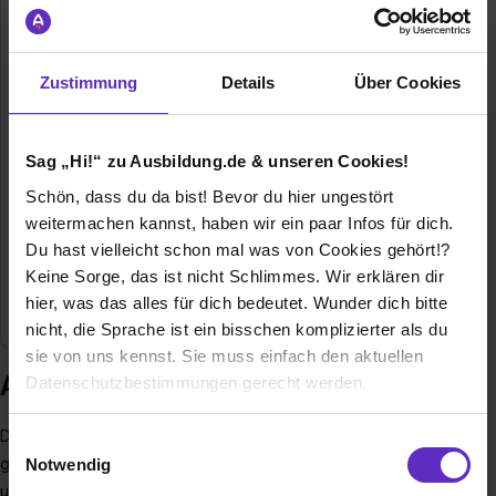
step one GmbH
Albert-Einstein-Ring 6
Zustimmung
Details
Über Cookies
25451 Quickborn
04106 76588-23
Sag „Hi!“ zu Ausbildung.de & unseren Cookies!
E-Mail anzeigen
Schön, dass du da bist! Bevor du hier ungestört
Gründungsjahr
2001
weitermachen kannst, haben wir ein paar Infos für dich.
Du hast vielleicht schon mal was von Cookies gehört!?
Mitarbeiter
40
Keine Sorge, das ist nicht Schlimmes. Wir erklären dir
hier, was das alles für dich bedeutet. Wunder dich bitte
Branche
Handwerk, Eventbranche
nicht, die Sprache ist ein bisschen komplizierter als du
sie von uns kennst. Sie muss einfach den aktuellen
Ausbildung bei step one GmbH
Datenschutzbestimmungen gerecht werden.
Die Nutzung von Cookies auf Ausbildung.de
Die
step one GmbH
mit Sitz in Quickborn wurde 2001
Einwilligungsauswahl
gegründet und ist ein Full-Service Partner für Messe, Marke
Notwendig
Wir verwenden Cookies zur technischen Funktion
und Kommunikation.