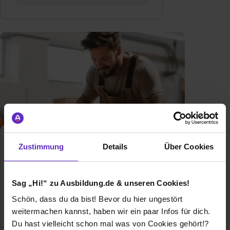
Tischler/in
Zustimmung
Details
Über Cookies
Klassische duale
Berufsausbildung
Sag „Hi!“ zu Ausbildung.de & unseren Cookies!
Mit Ausbildung.de schnell und einfach
zu deinem Ausbildungsplatz als Tischler.
Schön, dass du da bist! Bevor du hier ungestört
✔ Noch freie Plätze ✔ Aktuelle
weitermachen kannst, haben wir ein paar Infos für dich.
Informationen ✔ Gehaltsreport
Du hast vielleicht schon mal was von Cookies gehört!?