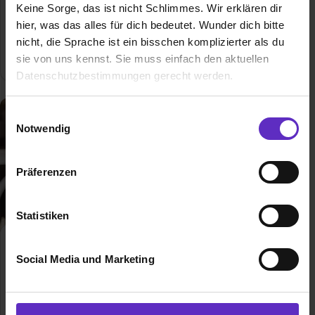
Allgemeine Infos zum Ausbildungsberuf
Keine Sorge, das ist nicht Schlimmes. Wir erklären dir
hier, was das alles für dich bedeutet. Wunder dich bitte
nicht, die Sprache ist ein bisschen komplizierter als du
0 freie Ausbildungsstellen
sie von uns kennst. Sie muss einfach den aktuellen
Datenschutzbestimmungen gerecht werden.
Die Nutzung von Cookies auf Ausbildung.de
Einwilligungsauswahl
Notwendig
Wir verwenden Cookies zur technischen Funktion
unserer Webseite („Notwendig“), um von dir bei
Präferenzen
Benutzung der Webseite getroffenen Einstellungen zu
speichern ( „Präferenzen“), die Zugriffe auf unsere
Webseite zu analysieren („Statistiken“), um
Statistiken
Informationen zu deiner Verwendung unserer Website an
unsere Partner für soziale Medien, Werbung und
Veranstaltungskaufmann/-
Social Media und Marketing
frau
Analysen weiterzugeben und um Inhalte und Anzeigen zu
Klassische duale
personalisieren („Social Media und Marketing“). Unsere
Berufsausbildung
Partner führen diese Informationen möglicherweise mit
weiteren Daten zusammen, die du ihnen bereitgestellt