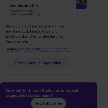
zur Übermittlung deiner Daten in die USA (Art. 49 Abs. 1
Fachlagerist/in
S. 1 lit. a) DS-GVO). Die USA verfügen über kein
Klassische duale
angemessenes Datenschutzniveau (EuGH – Schrems
Berufsausbildung
II). Du kannst die von dir erteilte Einwilligung jederzeit mit
Wirkung für die Zukunft ganz oder teilweise über unsere
Ausbildung zum Fachlagerist – Finde
Datenschutzerklärung unter dem Punkt „Datenschutz-
hier freie Ausbildungsplätze und
Einstellungen“ widerrufen. Weitere Informationen zu den
Erfahrungsberichte für den Beruf als
Fachlageristin
einzelnen Cookies findest du durch Klick auf „Details
zeigen“. Weitere Informationen:
Datenschutzerklärung
,
Allgemeine Infos zum Ausbildungsberuf
Impressum
.
0 freie Ausbildungsstellen
Du möchtest neue Stellen automatisch
zugeschickt bekommen?
Jetzt aktivieren