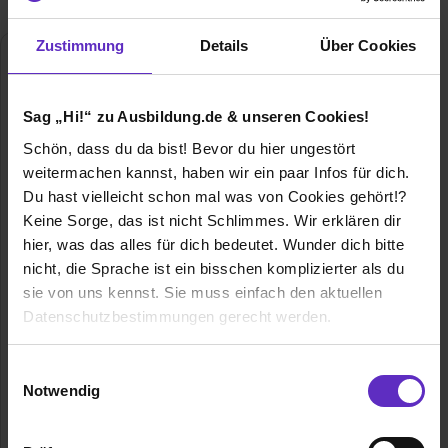
Zustimmung
Details
Über Cookies
Sag „Hi!“ zu Ausbildung.de & unseren Cookies!
Schön, dass du da bist! Bevor du hier ungestört
weitermachen kannst, haben wir ein paar Infos für dich.
Du hast vielleicht schon mal was von Cookies gehört!?
step one GmbH
Keine Sorge, das ist nicht Schlimmes. Wir erklären dir
Albert-Einstein-Ring 6
hier, was das alles für dich bedeutet. Wunder dich bitte
25451 Quickborn
nicht, die Sprache ist ein bisschen komplizierter als du
04106 76588-23
sie von uns kennst. Sie muss einfach den aktuellen
Datenschutzbestimmungen gerecht werden.
E-Mail anzeigen
Gründungsjahr
2001
Die Nutzung von Cookies auf Ausbildung.de
Einwilligungsauswahl
Notwendig
Mitarbeiter
40
Wir verwenden Cookies zur technischen Funktion
unserer Webseite („Notwendig“), um von dir bei