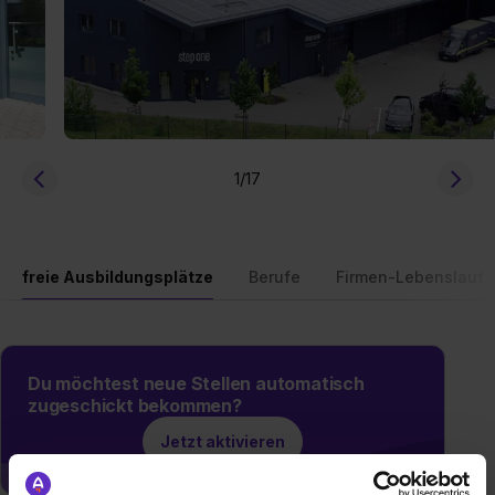
1
/17
freie Ausbildungsplätze
Berufe
Firmen-Lebenslauf
Du möchtest neue Stellen automatisch
zugeschickt bekommen?
Jetzt aktivieren