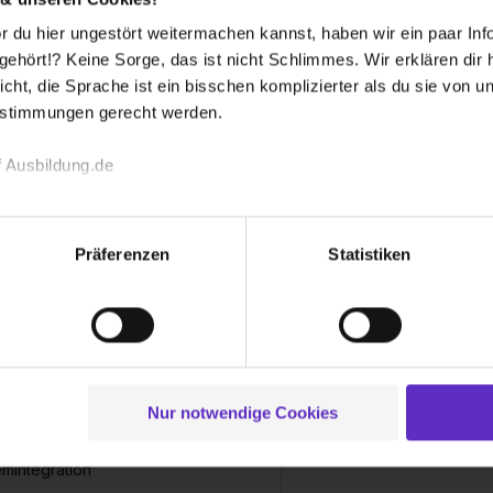
 du hier ungestört weitermachen kannst, haben wir ein paar Infos
hört!? Keine Sorge, das ist nicht Schlimmes. Wir erklären dir hi
icht, die Sprache ist ein bisschen komplizierter als du sie von 
estimmungen gerecht werden.
 Ausbildung.de
echnischen Funktion unserer Webseite („Notwendig“), um von di
lungen zu speichern ( „Präferenzen“), die Zugriffe auf unsere We
informatiker/in für
Präferenzen
Statistiken
ionen zu deiner Verwendung unserer Website an unsere Partner f
emintegration
und um Inhalte und Anzeigen zu personalisieren („Social Media 
sische duale Berufsausbildung
tionen möglicherweise mit weiteren Daten zusammen, die du ihnen
g der Dienste gesammelt haben. Durch Klick auf den Button „C
ldung zum Fachinformatiker für
 der Datenverarbeitung für alle genannten Verwendungszweck
mintegration - Finde hier freie
ildungsplätze und
ei der separaten Aktivierung von „Social Media und Marketing“ bi
Nur notwendige Cookies
rungsberichte für den Beruf als
 Setzen der Cookies externe Inhalte (z.B. Videos oder Posts) an
nformatiker/in für
ne Daten an Social Media Dienste, ggfs. mit Sitz in den USA, üb
mintegration
uch später noch im Einzelfall bei dem jeweiligen Inhalt erteilen. 