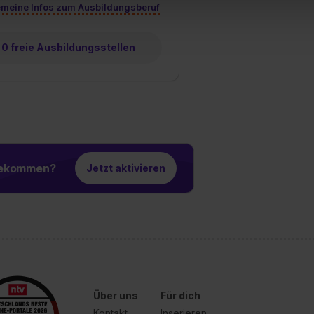
emeine Infos zum Ausbildungsberuf
 triff deine Auswahl über die Checkboxen und klick auf „Auswa
 von Cookies der Kategorien „Präferenzen“, „Statistiken“ und „So
ung zur Übermittlung deiner Daten in die USA (Art. 49 Abs. 1 S. 
0 freie Ausbildungsstellen
enes Datenschutzniveau (EuGH – Schrems II). Du kannst die von 
e Zukunft ganz oder teilweise über unsere Datenschutzerklärung 
widerrufen. Weitere Informationen zu den einzelnen Cookies find
formationen:
Datenschutzerklärung
,
Impressum
.
 bekommen?
Jetzt aktivieren
Über uns
Für dich
Kontakt
Inserieren