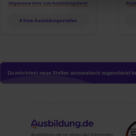
Allgemeine Infos zum Ausbildungsberuf
Allg
Verwendungszwecke zulassen,
Einwilligung zur Platzierung
umfasst hierbei die Einwillig
4 freie Ausbildungsstellen
verfügen über kein angemess
jederzeit mit Wirkung für di
„Datenschutz-Einstellungen“ 
„Details zeigen“. Weitere In
Du möchtest neue Stellen automatisch zugeschickt
Ausbildung.de ist eines der führenden