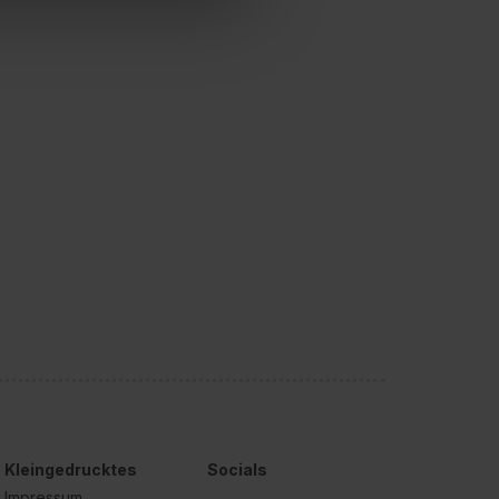
hl erlauben“. Die
cial Media und Marketing“
1 lit. a) DS-GVO). Die USA
dir erteilte Einwilligung
unter dem Punkt
est du durch Klick auf
Kleingedrucktes
Socials
Impressum