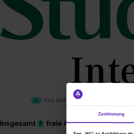
freie Ausbildungsplätze
Berufe
4
Zustimmung
Insgesamt
freie Ausbildungsplätze i
4
Sag „Hi!“ zu Ausbildung.de