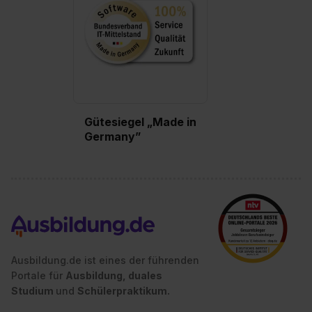
Einstellungen“ widerrufen. Weitere Informationen zu den
einzelnen Cookies findest du durch Klick auf „Details
zeigen“. Weitere Informationen:
Datenschutzerklärung
,
Impressum
.
Gütesiegel „Made in
Germany”
Ausbildung.de ist eines der führenden
Portale für
Ausbildung, duales
Studium
und
Schülerpraktikum.