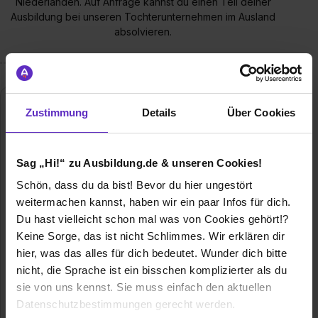
Niederlanden. Auf Anfrage kannst du einen Teil deiner
Ausbildung bei unseren Tochterunternehmen im Ausland
absolvieren.
Zustimmung
Details
Über Cookies
Sag „Hi!“ zu Ausbildung.de & unseren Cookies!
Schön, dass du da bist! Bevor du hier ungestört
weitermachen kannst, haben wir ein paar Infos für dich.
T.A. Project GmbH
Du hast vielleicht schon mal was von Cookies gehört!?
Prinz-Friedrich-Str. 28C
Keine Sorge, das ist nicht Schlimmes. Wir erklären dir
45257 Essen
hier, was das alles für dich bedeutet. Wunder dich bitte
nicht, die Sprache ist ein bisschen komplizierter als du
+49 201 94600570
sie von uns kennst. Sie muss einfach den aktuellen
E-Mail anzeigen
Datenschutzbestimmungen gerecht werden.
Gründungsjahr
2003