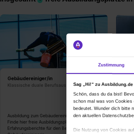
Zustimmung
Gebäudereiniger/in
Kauf
Bür
Sag „Hi!“ zu Ausbildung.de
Klassische duale Berufsausbildung
Klas
Schön, dass du da bist! Bevor
schon mal was von Cookies ge
Finde
bedeutet. Wunder dich bitte n
Kaufm
den aktuellen Datenschutzb
Ausbildung zum Gebäudereiniger -
Bürom
Finde hier freie Ausbildungsplätze und
Ausbi
Erfahrungsberichte für den Beruf als
Die Nutzung von Cookies auf
und 