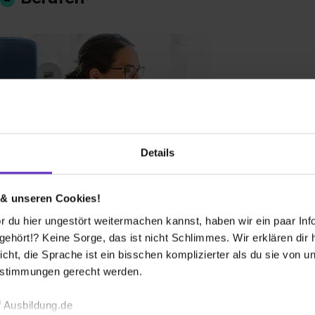
Details
frau/-mann für
omanagement
 & unseren Cookies!
sische duale Berufsausbildung
 du hier ungestört weitermachen kannst, haben wir ein paar Infos
hört!? Keine Sorge, das ist nicht Schlimmes. Wir erklären dir hi
 hier alles zur Ausbildung zum
icht, die Sprache ist ein bisschen komplizierter als du sie von 
ann und zur Kauffrau für
estimmungen gerecht werden.
anagement, z.B. freie
ldungsplätze, Infos zum Gehalt
 Ausbildung.de
Bewerbungstipps!