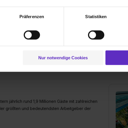
echnischen Funktion unserer Webseite („Notwendig“), um von di
lungen zu speichern ( „Präferenzen“), die Zugriffe auf unsere We
Präferenzen
Statistiken
Wusstest du schon, dass...
ionen zu deiner Verwendung unserer Website an unsere Partner f
und um Inhalte und Anzeigen zu personalisieren („Social Media 
, wenn du Teil unserer über 20-köpfigen
tionen möglicherweise mit weiteren Daten zusammen, die du ihnen
 Verfügung hast, mit dem du die Therme
g der Dienste gesammelt haben. Durch Klick auf den Button „C
t.
 der Datenverarbeitung für alle genannten Verwendungszweck
ei der separaten Aktivierung von „Social Media und Marketing“ bi
Nur notwendige Cookies
 Setzen der Cookies externe Inhalte (z.B. Videos oder Posts) an
ne Daten an Social Media Dienste, ggfs. mit Sitz in den USA, üb
uch später noch im Einzelfall bei dem jeweiligen Inhalt erteilen. 
 triff deine Auswahl über die Checkboxen und klick auf „Auswa
 von Cookies der Kategorien „Präferenzen“, „Statistiken“ und „So
ung zur Übermittlung deiner Daten in die USA (Art. 49 Abs. 1 S. 
ern jährlich rund 1,9 Millionen Gäste mit zahlreichen
enes Datenschutzniveau (EuGH – Schrems II). Du kannst die von 
r der größten und bedeutendsten Arbeitgeber der
e Zukunft ganz oder teilweise über unsere Datenschutzerklärung 
widerrufen. Weitere Informationen zu den einzelnen Cookies find
formationen:
Datenschutzerklärung
,
Impressum
.