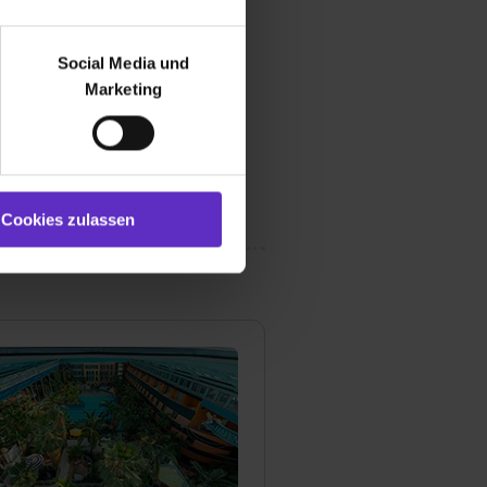
r bei Benutzung der
bseite zu analysieren
Social Media und
ür soziale Medien, Werbung
Marketing
und Marketing“). Unsere
 bereitgestellt hast oder die
ookies zulassen“ stimmst du
e (ausgenommen „Notwendig“)
st du auch damit
Cookies zulassen
gezeigt und hierfür
ermittelt werden. Eine
Willst du nur bestimmte
hl erlauben“. Die
cial Media und Marketing“
1 lit. a) DS-GVO). Die USA
dir erteilte Einwilligung
unter dem Punkt
est du durch Klick auf