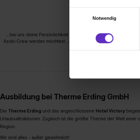
Wir verwenden Cookies zur t
Einwilligungsauswahl
Webseite getroffenen Einstel
Notwendig
(„Statistiken“), um Informat
und Analysen weiterzugeben 
... bei uns deine Persönlichkeit mehr zählt als deine Schulnoten
Partner führen diese Informa
Azubi-Crew werden möchtest. ... du bei uns ein Jahresbudget zur
sie im Rahmen deiner Nutzun
Erding gratis besuchen kanns
dem Setzen der Cookies und
zu. . In diesem Fall sowie b
einverstanden, dass dir nach
erforderliche personenbezoge
Erlaubnis hierfür kannst du a
Verwendungszwecke zulassen,
Ausbildung bei Therme Erding GmbH
Einwilligung zur Platzierung
umfasst hierbei die Einwillig
Die
Therme Erding
und das angeschlossene
Hotel Victory
begeist
verfügen über kein angemess
Urlaubsattraktionen. Zugleich ist die größte Therme der Welt eine
jederzeit mit Wirkung für di
Region.
„Datenschutz-Einstellungen“ 
„Details zeigen“. Weitere In
Wir sind alles - außer gewöhnlich!