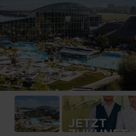
 Video-Content von YouTube. Neugierig? Dann schalte die Inhalte jetzt
ernen Inhalte von YouTube.
 mir die externen Inhalte angezeigt werden. Personenbezogene Daten könne
en. Mehr Infos gibt es in der
Datenschutzerklärung
.