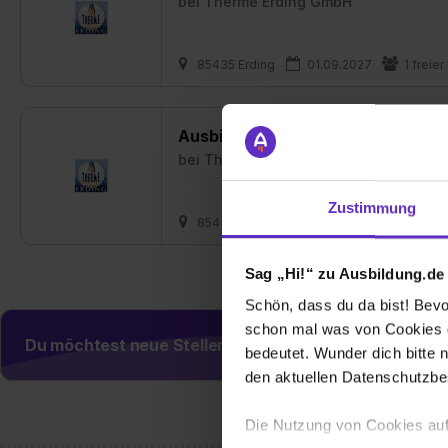
bei
Therme Erding GmbH
85435 Erding
01.09.2027
1 freier
Ausbildung Koch/Köchin (m/w/d) 
bei
Therme Erding GmbH
Zustimmung
85435 Erding
01.09.2027
2 freie
Sag „Hi!“ zu Ausbildung.de
Schön, dass du da bist! Bevor
schon mal was von Cookies ge
Du möchtest neue Stellen automatisch zugeschickt
bedeutet. Wunder dich bitte n
den aktuellen Datenschutzb
Die Nutzung von Cookies auf