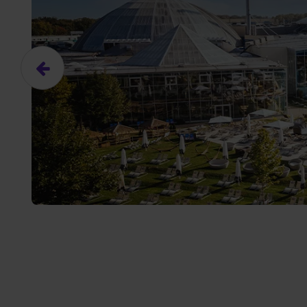
Das hier ist ein Platzhalter für
frei.
Ja, ich erlaube die ext
Ich bin damit einverstanden, dass
an Drittplattformen übermittelt werd