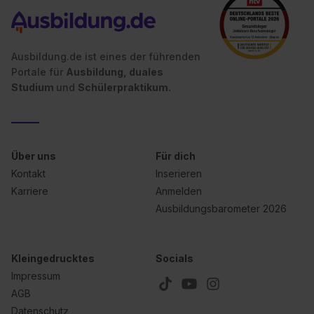
angemessenes Datenschutzniveau (EuGH – Schrems
II). Du kannst die von dir erteilte Einwilligung jederzeit mit
Wirkung für die Zukunft ganz oder teilweise über unsere
Datenschutzerklärung unter dem Punkt „Datenschutz-
Ausbildung.de ist eines der führenden
Einstellungen“ widerrufen. Weitere Informationen zu den
Portale für
Ausbildung, duales
einzelnen Cookies findest du durch Klick auf „Details
Studium
und
Schülerpraktikum.
zeigen“. Weitere Informationen:
Datenschutzerklärung
,
Impressum
.
Über uns
Für dich
Kontakt
Inserieren
Karriere
Anmelden
Ausbildungsbarometer 2026
Kleingedrucktes
Socials
Impressum
AGB
Datenschutz