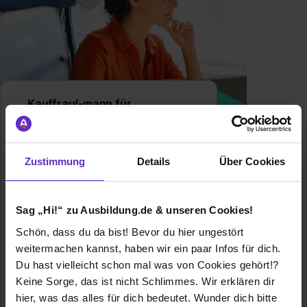
Kauffrau/-mann für
Büromanagement
Klassische duale
Berufsausbildung
Zustimmung
Details
Über Cookies
Finde hier alles zur Ausbildung zum
Kaufmann und zur Kauffrau für
Büromanagement, z.B. freie
Sag „Hi!“ zu Ausbildung.de & unseren Cookies!
Ausbildungsplätze, Infos zum Gehalt
Schön, dass du da bist! Bevor du hier ungestört
und Bewerbungstipps!
Erfahrungsberichte anderer Azubis
weitermachen kannst, haben wir ein paar Infos für dich.
findest Du ebenfalls auf unserem
Du hast vielleicht schon mal was von Cookies gehört!?
Berufsprofil.
Keine Sorge, das ist nicht Schlimmes. Wir erklären dir
hier, was das alles für dich bedeutet. Wunder dich bitte
Allgemeine Infos zum Ausbildungsberuf