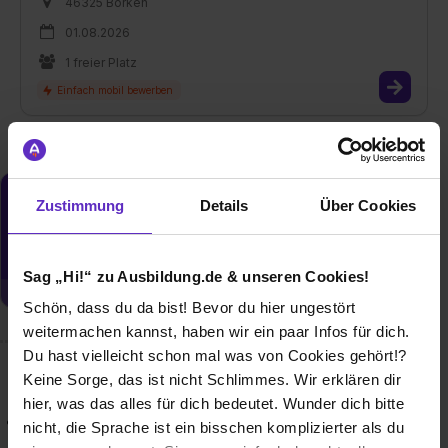
46325 Borken
01.08.2026
1 freier Platz
Zustimmung
Details
Über Cookies
Du möchtest neue Stellen automatisch
zugeschickt bekommen?
Jetzt aktivieren
Sag „Hi!“ zu Ausbildung.de & unseren Cookies!
Schön, dass du da bist! Bevor du hier ungestört
weitermachen kannst, haben wir ein paar Infos für dich.
Du hast vielleicht schon mal was von Cookies gehört!?
Keine Sorge, das ist nicht Schlimmes. Wir erklären dir
Wusstest du schon, dass...
hier, was das alles für dich bedeutet. Wunder dich bitte
• du bei uns Urlaubs- und Weihnachtsgeld bekommst? • wir
nicht, die Sprache ist ein bisschen komplizierter als du
ein eigenes Ulländer Versorgungswerk mit zusätzlicher