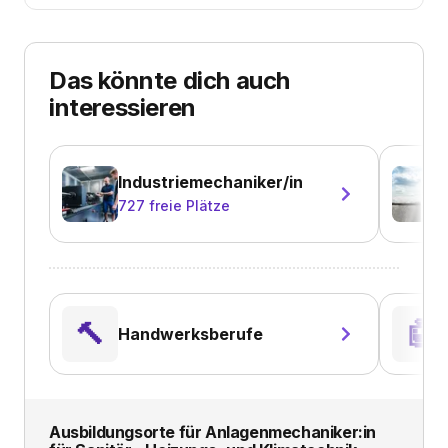
Das könnte dich auch
interessieren
Industriemechaniker/in
727
freie Plätze
🔨
🤖
Handwerksberufe
Ausbildungsorte für
Anlagenmechaniker:in