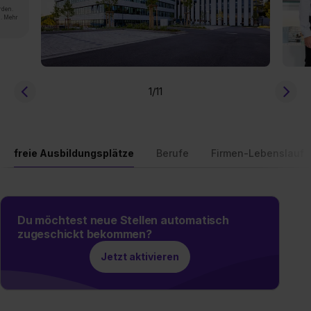
rden.
n. Mehr
1
/11
freie Ausbildungsplätze
Berufe
Firmen-Lebenslauf
Du möchtest neue Stellen automatisch
zugeschickt bekommen?
Jetzt aktivieren