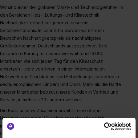
Wir sind einer der globalen Markt- und Technologieführer in
den Bereichen Heiz-, Lüftungs- und Klimatechnik.
Nachhaltigkeit gehört seit jeher zu unserem
Selbstverständnis. Im Jahr 2015 wurden wir mit dem
Deutschen Nachhaltigkeitspreis als nachhaltigstes
Großunternehmen Deutschlands ausgezeichnet. Eine
besondere Ehrung für unsere weltweit rund 16.000
Mitarbeiter, die sich jeden Tag für den Klimaschutz
einsetzen – viele von ihnen in einem internationalen
Netzwerk von Produktions- und Entwicklungsstandorten in
sechs europäischen Ländern und China. Mehr als die Hälfte
unserer Mitarbeiter betreut unsere Kunden in Vertrieb und
Service, in mehr als 20 Ländern weltweit.
Die Basis unserer Zusammenarbeit ist eine offene
Unternehmenskultur. Wir gehen respektvoll und fair
miteinander um und unterstützen uns gegenseitig. Als starke
Gemeinschaft, auf der Grundlage unserer Werte: