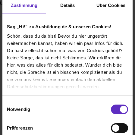
Unternehmertum, Vertrauen, Integrität und Leidenschaft.
Zustimmung
Details
Über Cookies
Ausgezeichnet als einer von Deutschlands
Sag „Hi!“ zu Ausbildung.de & unseren Cookies!
besten Ausbildern 2025
von Capital und Ausbildung.de
Schön, dass du da bist! Bevor du hier ungestört
weitermachen kannst, haben wir ein paar Infos für dich.
Gesamtergebnis
Du hast vielleicht schon mal was von Cookies gehört!?
Keine Sorge, das ist nicht Schlimmes. Wir erklären dir
Ausbildung
Duales Studium
hier, was das alles für dich bedeutet. Wunder dich bitte
nicht bewertet
nicht, die Sprache ist ein bisschen komplizierter als du
sie von uns kennst. Sie muss einfach den aktuellen
Betreuung
Datenschutzbestimmungen gerecht werden.
Die Nutzung von Cookies auf Ausbildung.de
Lernen im Betrieb
Einwilligungsauswahl
Notwendig
Wir verwenden Cookies zur technischen Funktion
Erfolgschancen
unserer Webseite („Notwendig“), um von dir bei
Präferenzen
Benutzung der Webseite getroffenen Einstellungen zu
Digitalisierung und Innovation