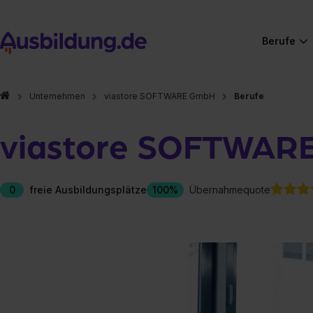
Berufe
Unternehmen
viastore SOFTWARE GmbH
Berufe
viastore SOFTWAR
0
freie Ausbildungsplätze
100%
Übernahmequote
Hier gibt es (eigentlich
Hier gibt es (eigentlich
Hier gibt es (eigentlich