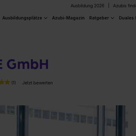
Ausbildung 2026
Azubis fin
Ausbildungsplätze
Azubi-Magazin
Ratgeber
Duales 
E GmbH
(1)
Jetzt bewerten
) was Cooles zu sehen!
) was Cooles zu sehen!
) was Cooles zu sehen!