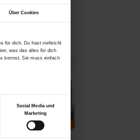
Über Cookies
 für dich. Du hast vielleicht
er, was das alles für dich
uns kennst. Sie muss einfach
r bei Benutzung der
bseite zu analysieren
Social Media und
ür soziale Medien, Werbung
Marketing
und Marketing“). Unsere
er/in
 bereitgestellt hast oder die
uale Berufsausbildung
ookies zulassen“ stimmst du