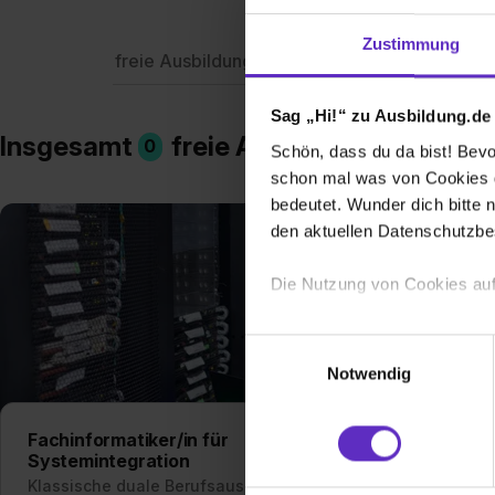
Zustimmung
freie Ausbildungsplätze
Berufe
Firme
Sag „Hi!“ zu Ausbildung.de
Insgesamt
freie Ausbildungsplätze i
0
Schön, dass du da bist! Bevor
schon mal was von Cookies ge
bedeutet. Wunder dich bitte n
den aktuellen Datenschutzb
Die Nutzung von Cookies auf
Wir verwenden Cookies zur t
Einwilligungsauswahl
Webseite getroffenen Einstel
Notwendig
(„Statistiken“), um Informat
und Analysen weiterzugeben 
Fachinformatiker/in für
Fach
Partner führen diese Informa
Systemintegration
Anw
sie im Rahmen deiner Nutzun
Klassische duale Berufsausbildung
Klas