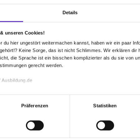
Details
n-Lebenslauf
FAQ
Bewertungen
 & unseren Cookies!
n
Berufen
3
 du hier ungestört weitermachen kannst, haben wir ein paar Infos
hört!? Keine Sorge, das ist nicht Schlimmes. Wir erklären dir hi
icht, die Sprache ist ein bisschen komplizierter als du sie von 
estimmungen gerecht werden.
 Ausbildung.de
echnischen Funktion unserer Webseite („Notwendig“), um von di
lungen zu speichern ( „Präferenzen“), die Zugriffe auf unsere We
Präferenzen
Statistiken
ionen zu deiner Verwendung unserer Website an unsere Partner f
und um Inhalte und Anzeigen zu personalisieren („Social Media 
informatiker/in für
Mechatronik
tionen möglicherweise mit weiteren Daten zusammen, die du ihnen
endungsentwicklung
Klassische d
g der Dienste gesammelt haben. Durch Klick auf den Button „C
sische duale Berufsausbildung