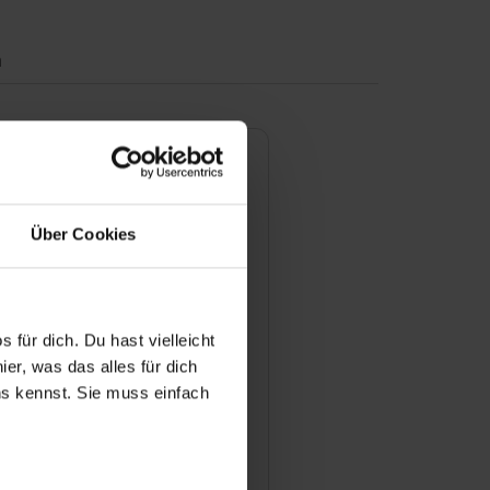
n
dungen/Dualen Studiengänge
Über Cookies
h für eine erfolgreiche
i ZF?
 für dich. Du hast vielleicht
er, was das alles für dich
uns kennst. Sie muss einfach
 Bewerbungsprozess für eine
lle bei Ihnen aus?