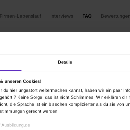
Firmen-Lebenslauf
Interviews
FAQ
Bewertunge
edrichshafen
nach oben
Welche Ausbil
an?
bieten Sie an?
Details
und kaufmännischen Bereich, sowie duale
Was brauche ic
sbildungsfinder informierst und dich bei
 & unseren Cookies!
Bewerbung be
 du hier ungestört weitermachen kannst, haben wir ein paar Infos
hört!? Keine Sorge, das ist nicht Schlimmes. Wir erklären dir hi
icht, die Sprache ist ein bisschen komplizierter als du sie von 
Wie sieht der
Ausbildungsste
estimmungen gerecht werden.
F?
 Ausbildung.de
h und beschreibst kurz, warum du diesen