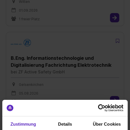
Witten
01.09.2026
1 freier Platz
B.Eng. Informationstechnologie und
Digitalisierung Fachrichtung Elektrotechnik
bei
ZF Active Safety GmbH
Gelsenkirchen
05.08.2026
1 freier Platz
Zustimmung
Details
Über Cookies