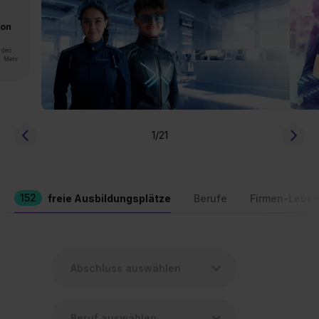
von
rden.
n. Mehr
1
/21
152
freie Ausbildungsplätze
Berufe
Firmen-Leben