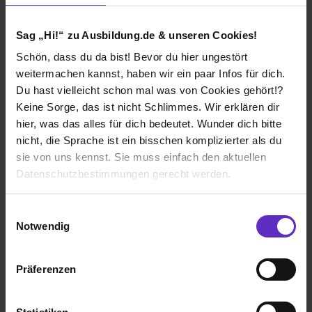
Mechatroniker (m/w/d)
Sag „Hi!“ zu Ausbildung.de & unseren Cookies!
bei
ZF Active Safety GmbH
Schön, dass du da bist! Bevor du hier ungestört
weitermachen kannst, haben wir ein paar Infos für dich.
Gelsenkirchen
Du hast vielleicht schon mal was von Cookies gehört!?
01.09.2026
Keine Sorge, das ist nicht Schlimmes. Wir erklären dir
1 freier Platz
hier, was das alles für dich bedeutet. Wunder dich bitte
nicht, die Sprache ist ein bisschen komplizierter als du
sie von uns kennst. Sie muss einfach den aktuellen
Datenschutzbestimmungen gerecht werden.
Die Nutzung von Cookies auf Ausbildung.de
B.Sc. Mechatronische Systeme (KIS)
Einwilligungsauswahl
bei
ZF Active Safety GmbH
Notwendig
Wir verwenden Cookies zur technischen Funktion
Düsseldorf
unserer Webseite („Notwendig“), um von dir bei
Präferenzen
Benutzung der Webseite getroffenen Einstellungen zu
05.08.2026
speichern ( „Präferenzen“), die Zugriffe auf unsere
1 freier Platz
Webseite zu analysieren („Statistiken“), um