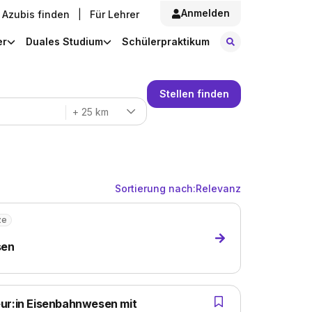
Anmelden
Azubis finden
|
Für Lehrer
Stellen finde
er
Duales Studium
Schülerpraktikum
Stellen finden
+ 25 km
Sortierung nach:
Relevanz
ze
sen
eur:in Eisenbahnwesen mit