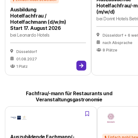
Hotelfachfrau/-
Ausbildung
(m/w/d)
Hotelfachfrau /
bei
Dorint Hotels Bet
Hotelfachmann (d/w/m)
Start 17. August 2026
bei
Leonardo Hotels
Düsseldorf
+ 6 wei
nach Absprache
8
Plätze
Düsseldorf
01.08.2027
1
Platz
Fachfrau/-mann für Restaurants und
Veranstaltungsgastronomie
Auszubildende Fachmann/-