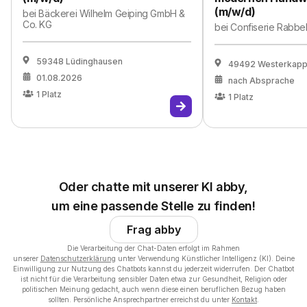
(m/w/d)
bei
Bäckerei Wilhelm Geiping GmbH &
Co. KG
bei
Confiserie Rabb
59348 Lüdinghausen
49492 Westerkapp
01.08.2026
nach Absprache
1
Platz
1
Platz
Oder chatte mit unserer KI abby,
um eine passende Stelle zu finden!
Frag abby
Die Verarbeitung der Chat-Daten erfolgt im Rahmen
unserer
Datenschutzerklärung
unter Verwendung Künstlicher Intelligenz (KI). Deine
Einwilligung zur Nutzung des Chatbots kannst du jederzeit widerrufen. Der Chatbot
ist nicht für die Verarbeitung sensibler Daten etwa zur Gesundheit, Religion oder
politischen Meinung gedacht, auch wenn diese einen beruflichen Bezug haben
sollten. Persönliche Ansprechpartner erreichst du unter
Kontakt
.