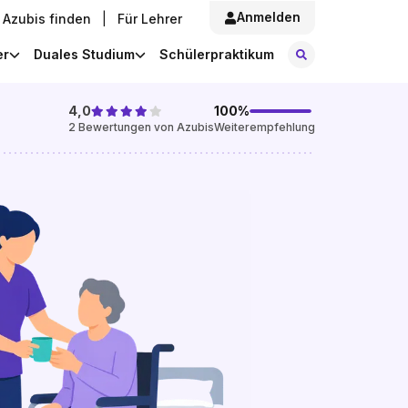
Anmelden
Azubis finden
|
Für Lehrer
Stellen finde
er
Duales Studium
Schülerpraktikum
4,0
100
%
2
Bewertungen von Azubis
Weiterempfehlung