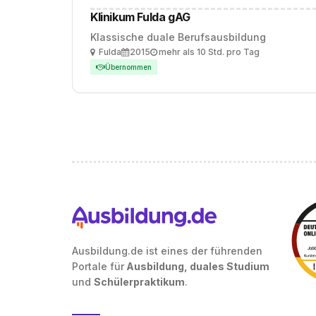
Klinikum Fulda gAG
Klassische duale Berufsausbildung
Ort
Ausbildungsbeginn
Arbeitszeit
Fulda
2015
mehr als 10 Std. pro Tag
Übernommen
Ausbildung.de ist eines der führenden
Portale für
Ausbildung, duales Studium
und
Schülerpraktikum
.