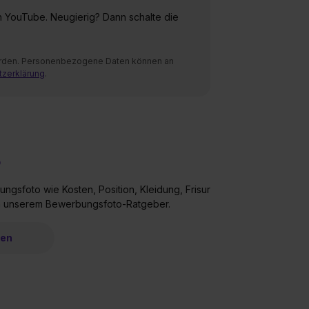
on YouTube. Neugierig? Dann schalte die
 werden. Personenbezogene Daten können an
tzerklärung
.
o
ngsfoto wie Kosten, Position, Kleidung, Frisur
in unserem Bewerbungsfoto-Ratgeber.
ren