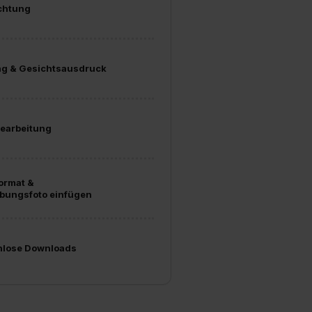
chtung
ng & Gesichtsausdruck
earbeitung
ormat &
bungsfoto einfügen
nlose Downloads