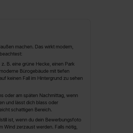
widerrufen. Weitere Informationen zu den einzelnen Cookies find
formationen:
Datenschutzerklärung
,
Impressum
.
draußen machen. Das wirkt modern,
beachtest:
z. B. eine grüne Hecke, einen Park
 moderne Bürogebäude mit tiefen
auf keinen Fall im Hintergrund zu sehen
ns oder am späten Nachmittag, wenn
en und lässt dich blass oder
 leicht schattigen Bereich.
still ist, wenn du dein Bewerbungsfoto
m Wind zerzaust werden. Falls nötig,