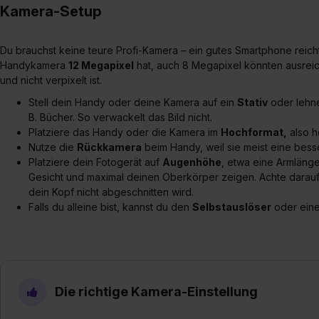
Kamera-Setup
Du brauchst keine teure Profi-Kamera – ein gutes Smartphone reicht
Handykamera
12 Megapixel
hat, auch 8 Megapixel könnten ausreich
und nicht verpixelt ist.
Stell dein Handy oder deine Kamera auf ein
Stativ
oder lehne
B. Bücher. So verwackelt das Bild nicht.
Platziere das Handy oder die Kamera im
Hochformat,
also h
Nutze die
Rückkamera
beim Handy, weil sie meist eine besse
Platziere dein Fotogerät auf
Augenhöhe
, etwa eine Armlänge 
Gesicht und maximal deinen Oberkörper zeigen. Achte darauf,
dein Kopf nicht abgeschnitten wird.
Falls du alleine bist, kannst du den
Selbstauslöser
oder ein
Die richtige Kamera-Einstellung