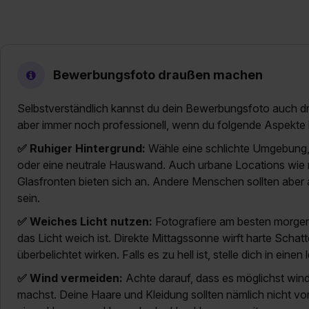
„Datenschutz-Einstellungen“ 
„Details zeigen“. Weitere In
Bewerbungsfoto draußen machen
Selbstverständlich kannst du dein Bewerbungsfoto auch 
aber immer noch professionell, wenn du folgende Aspekte 
✅ Ruhiger Hintergrund:
Wähle eine schlichte Umgebung, 
oder eine neutrale Hauswand. Auch urbane Locations wie
Glasfronten bieten sich an. Andere Menschen sollten aber 
sein.
✅ Weiches Licht nutzen:
Fotografiere am besten morge
das Licht weich ist. Direkte Mittagssonne wirft harte Schatt
überbelichtet wirken. Falls es zu hell ist, stelle dich in einen
✅ Wind vermeiden:
Achte darauf, dass es möglichst wind
machst. Deine Haare und Kleidung sollten nämlich nicht vo