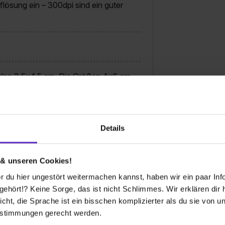
lösung ein – 300dpi sind ein guter
 also 3,5x4,5 cm. Die Größen 4x6 cm,
ichtstarkes Objektiv mit etwas längerer
Details
Reflexionen erzeugen. Setze lieber auf
 & unseren Cookies!
 du hier ungestört weitermachen kannst, haben wir ein paar Infos
hört!? Keine Sorge, das ist nicht Schlimmes. Wir erklären dir hi
it-Modus, der den Hintergrund leicht
icht, die Sprache ist ein bisschen komplizierter als du sie von 
estimmungen gerecht werden.