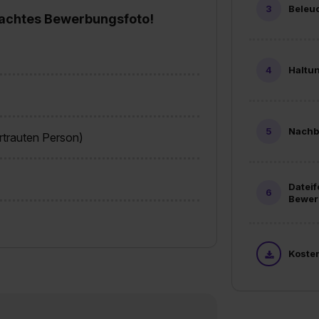
Beleu
emachtes Bewerbungsfoto!
Haltu
Nachb
ertrauten Person)
Dateif
Bewer
Koste