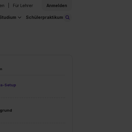
den
Für Lehrer
Anmelden
Studium
Schülerpraktikum
Stellen finden
en
a-Setup
rgrund