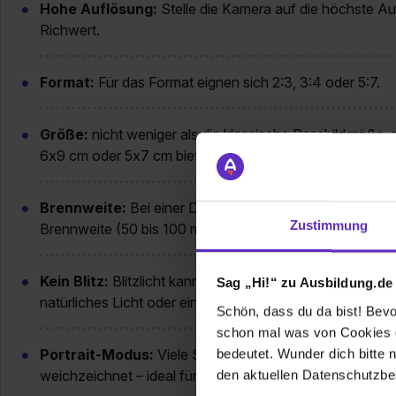
Hohe Auflösung:
Stelle die Kamera auf die höchste Auf
Richwert.
Format:
Für das Format eignen sich 2:3, 3:4 oder 5:7.
Größe:
nicht weniger als die klassische Passbildgröße,
6x9 cm oder 5x7 cm bieten sich auch an.
Brennweite:
Bei einer Digitalkamera empfehlen wir ein l
Zustimmung
Brennweite (50 bis 100 mm).
Kein Blitz:
Blitzlicht kann harte Schatten und unschöne 
Sag „Hi!“ zu Ausbildung.de
natürliches Licht oder eine gute Raumbeleuchtung.
Schön, dass du da bist! Bevor
schon mal was von Cookies ge
Portrait-Modus:
Viele Smartphones haben einen Portra
bedeutet. Wunder dich bitte n
weichzeichnet – ideal für Bewerbungsfotos!
den aktuellen Datenschutzb