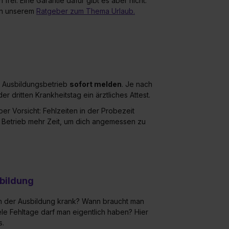
ei. Eine Garantie dafür gibt es aber nicht.
 in unserem
Ratgeber zum Thema Urlaub.
m Ausbildungsbetrieb
sofort melden
. Je nach
 dritten Krankheitstag ein ärztliches Attest.
er Vorsicht: Fehlzeiten in der Probezeit
r Betrieb mehr Zeit, um dich angemessen zu
sbildung
in der Ausbildung krank? Wann braucht man
ele Fehltage darf man eigentlich haben? Hier
s.