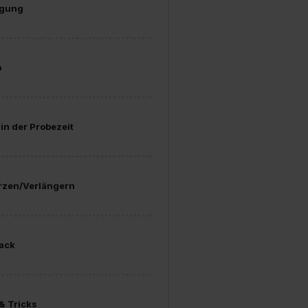
igung
b
in der Probezeit
rzen/Verlängern
ack
& Tricks