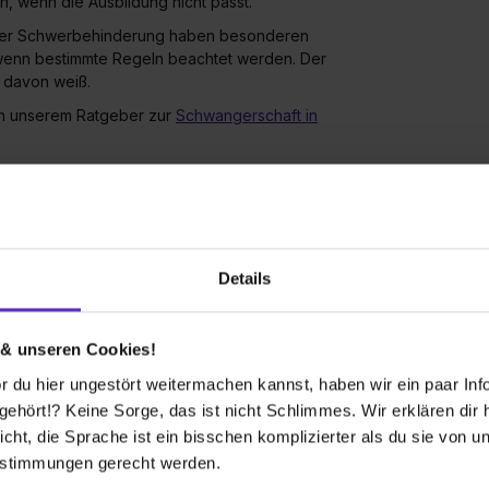
n, wenn die Ausbildung nicht passt.
iner Schwerbehinderung haben besonderen
, wenn bestimmte Regeln beachtet werden. Der
b davon weiß.
In unserem Ratgeber zur
Schwangerschaft in
g in der Probezeit?
inen kurzen Brief mit deinem Namen, dem
Details
ährend der Probezeit kündigst. Wenn du
n die Kündigung zusätzlich unterschreiben.
 & unseren Cookies!
den möchtest, haben wir hier ein Muster für
 du hier ungestört weitermachen kannst, haben wir ein paar Infos
hört!? Keine Sorge, das ist nicht Schlimmes. Wir erklären dir hi
icht, die Sprache ist ein bisschen komplizierter als du sie von 
estimmungen gerecht werden.