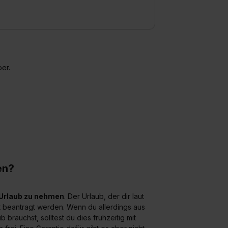
widerrufen. Weitere Informationen zu den einzelnen Cookies find
formationen:
Datenschutzerklärung
,
Impressum
.
er.
en?
 Urlaub zu nehmen
. Der Urlaub, der dir laut
t beantragt werden. Wenn du allerdings aus
 brauchst, solltest du dies frühzeitig mit