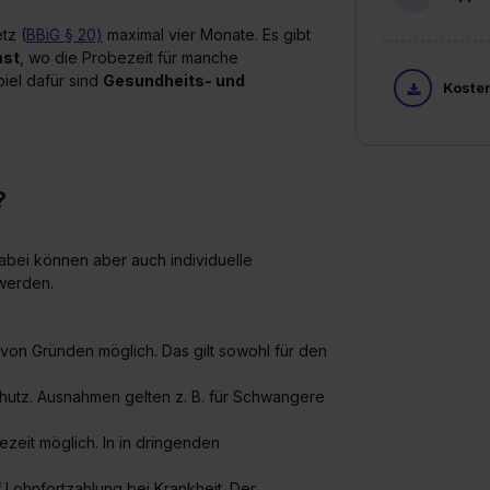
tz (
BBiG § 20)
maximal vier Monate. Es gibt
nst
, wo die Probezeit für manche
iel dafür sind
Gesundheits- und
Koste
?
Dabei können aber auch individuelle
 werden.
von Gründen möglich. Das gilt sowohl für den
hutz. Ausnahmen gelten z. B. für Schwangere
ezeit möglich. In in dringenden
 Lohnfortzahlung bei Krankheit. Der