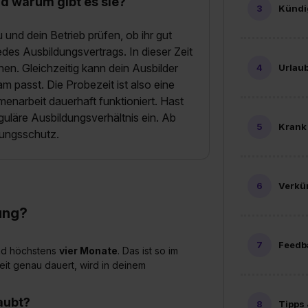
nd warum gibt es sie?
Künd
u und dein Betrieb prüfen, ob ihr gut
edes Ausbildungsvertrags. In dieser Zeit
nen. Gleichzeitig kann dein Ausbilder
Urlau
m passt. Die Probezeit ist also eine
enarbeit dauerhaft funktioniert. Hast
reguläre Ausbildungsverhältnis ein. Ab
Krank 
gungsschutz.
Verkü
dung?
Feedb
d höchstens
vier Monate
. Das ist so im
it genau dauert, wird in deinem
laubt?
Tipps 