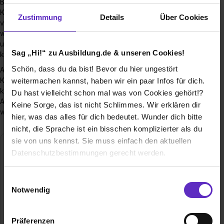
Bist du schwanger, musst du mehr auf dich und deinen
Körper Acht geben. Am Anfang der Schwangerschaft ist dir
Zustimmung
Details
Über Cookies
vielleicht öfter übel oder du fühlst dich einfach unwohl. Je
weiter die Schwangerschaft voranschreitet, desto
umständlicher wird alles für dich und bestimmte Tätigkeiten
Sag „Hi!“ zu Ausbildung.de & unseren Cookies!
kannst du nicht mehr so gut ausführen.
Schön, dass du da bist! Bevor du hier ungestört
Außerdem ist es wichtig, dass du dich vor bestimmten
Krankheiten schützt, die deinem ungeborenen Kind schaden
weitermachen kannst, haben wir ein paar Infos für dich.
können. Das sind alles Gründe, warum für Schwangere am
Du hast vielleicht schon mal was von Cookies gehört!?
Arbeitsplatz besondere Schutzvorkehrungen getroffen
Keine Sorge, das ist nicht Schlimmes. Wir erklären dir
werden müssen.
hier, was das alles für dich bedeutet. Wunder dich bitte
nicht, die Sprache ist ein bisschen komplizierter als du
sie von uns kennst. Sie muss einfach den aktuellen
Diese Arbeiten sind für
Datenschutzbestimmungen gerecht werden.
Schwangere tabu:
Die Nutzung von Cookies auf Ausbildung.de
Einwilligungsauswahl
Schwere körperliche Arbeit
: Tätigkeiten, bei
Notwendig
denen du schwere Lasten heben, tragen oder
Wir verwenden Cookies zur technischen Funktion
bewegen musst, sind nicht erlaubt.
unserer Webseite („Notwendig“), um von dir bei
Präferenzen