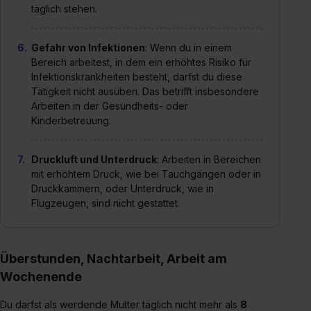
Dienste, ggfs. mit Sitz in den USA, übermittelt werden.
täglich stehen.
Eine Erlaubnis hierfür kannst du auch später noch im
Einzelfall bei dem jeweiligen Inhalt erteilen. Willst du nur
Gefahr von Infektionen
: Wenn du in einem
bestimmte Verwendungszwecke zulassen, triff deine
Bereich arbeitest, in dem ein erhöhtes Risiko für
Auswahl über die Checkboxen und klick auf „Auswahl
Infektionskrankheiten besteht, darfst du diese
erlauben“. Die Einwilligung zur Platzierung von Cookies
Tätigkeit nicht ausüben. Das betrifft insbesondere
Arbeiten in der Gesundheits- oder
der Kategorien „Präferenzen“, „Statistiken“ und „Social
Kinderbetreuung.
Media und Marketing“ umfasst hierbei die Einwilligung
zur Übermittlung deiner Daten in die USA (Art. 49 Abs. 1
S. 1 lit. a) DS-GVO). Die USA verfügen über kein
Druckluft und Unterdruck
: Arbeiten in Bereichen
angemessenes Datenschutzniveau (EuGH – Schrems
mit erhöhtem Druck, wie bei Tauchgängen oder in
Druckkammern, oder Unterdruck, wie in
II). Du kannst die von dir erteilte Einwilligung jederzeit mit
Flugzeugen, sind nicht gestattet.
Wirkung für die Zukunft ganz oder teilweise über unsere
Datenschutzerklärung unter dem Punkt „Datenschutz-
Einstellungen“ widerrufen. Weitere Informationen zu den
einzelnen Cookies findest du durch Klick auf „Details
Überstunden, Nachtarbeit, Arbeit am
zeigen“. Weitere Informationen:
Datenschutzerklärung
,
Wochenende
Impressum
.
Du darfst als werdende Mutter täglich nicht mehr als
8