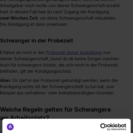
Arbeitgeber noch nichts von deiner Schwangerschaft erzählt
hast. In diesem Fall hast du nach Zugang der Kündigung
zwei Wochen Zeit
, um deine Schwangerschaft mitzuteilen.
Die Kündigung ist dann unwirksam.
Schwanger in der Probezeit
Erfährst du noch in der
Probezeit deiner Ausbildung
von
deiner Schwangerschaft, musst du dir keine Sorgen machen:
Auch für schwangere Azubis, die sich noch in der Probezeit
befinden, gilt der Kündigungsschutz.
Aber
: Dir darf in der Probezeit gekündigt werden, wenn die
Kündigung nichts mit der Schwangerschaft zu tun hat, zum
Beispiel aus verhaltens- oder betriebsbedingten Gründen.
Welche Regeln gelten für Schwangere
am Arbeitsplatz?