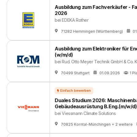
Ausbildung zum Fachverkäufer - Fac
2026
bei
EDEKA Rother
71282 Hemmingen (Württemberg)
01
Ausbildung zum Elektroniker für E
(w/m/d)
bei
Rud. Otto Meyer Technik GmbH & Co. 
70499 Stuttgart
01.09.2026
1
Pl
Duales Studium 2026: Maschinenb
Gebäudeausrüstung B.Eng.(m/w/d)
bei
Viessmann Climate Solutions
70825 Korntal-Münchingen
+ 2 weitere