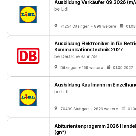
Ausbildung Verkäufer 09.2026 (m/
bei
Lidl
71254 Ditzingen
+ 899 weitere
01.0
Ausbildung Elektroniker:in für Betr
Kommunikationstechnik 2027
bei
Deutsche Bahn AG
Ditzingen
+ 159 weitere
01.09.2027
Ausbildung Kaufmann im Einzelhan
bei
Lidl
70499 Stuttgart
+ 2829 weitere
01.0
Abiturientenprogamm 2026 Handelsf
(gn*)