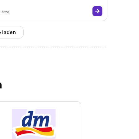
Plätze
 laden
n